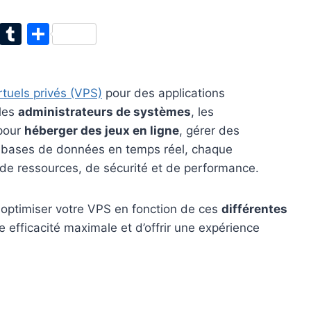
T
T
P
w
u
ar
itt
m
ta
rtuels privés (VPS)
pour des applications
er
bl
g
 les
administrateurs de systèmes
, les
r
er
 pour
héberger des jeux en ligne
, gérer des
s bases de données en temps réel, chaque
de ressources, de sécurité et de performance.
r optimiser votre VPS en fonction de ces
différentes
e efficacité maximale et d’offrir une expérience