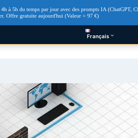
'à 4h à 5h du temps par jour avec des prompts IA (ChatGPT, Cl
er. Offre gratuite aujourd'hui (Valeur = 97 €)
tualités Tech
Intelligence artificielle
Nos service
Français