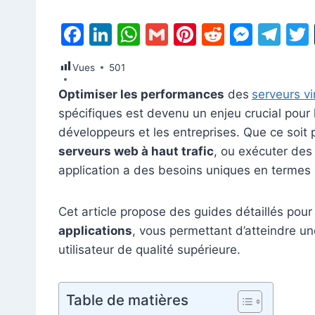
F
Li
W
G
Pi
R
M
T
a
n
h
m
nt
e
e
el
Vues
501
c
k
at
ai
er
d
s
e
Optimiser les performances
des
serveurs vi
e
e
s
l
e
di
s
gr
spécifiques est devenu un enjeu crucial pour
b
dI
A
st
t
e
a
développeurs et les entreprises. Que ce soit
o
n
p
n
m
serveurs web à haut trafic
, ou exécuter de
o
p
g
application a des besoins uniques en termes 
k
er
Cet article propose des guides détaillés pou
applications
, vous permettant d’atteindre un
utilisateur de qualité supérieure.
Table de matières