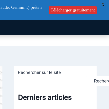
X
aude, Gemini...) prêts à
Télécharger gratuitement
s
Formations
Blog
Contactez-nous
Rechercher sur le site
Recher
Derniers articles