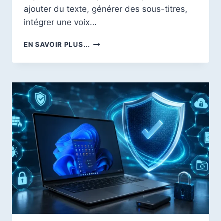
ajouter du texte, générer des sous-titres,
intégrer une voix…
CRÉER
EN SAVOIR PLUS...
DES
VIDÉOS
EN
LIGNE
RAPIDEMENT
:
NOS
10
OUTILS
INCONTOURNABLES
EN
2026