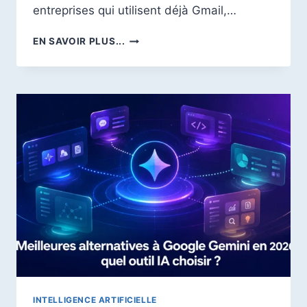
entreprises qui utilisent déjà Gmail,…
GOOGLE
EN SAVOIR PLUS...
GEMINI
EN
ENTREPRISE
:
LE
GUIDE
COMPLET
2026
POUR
L’UTILISER
EFFICACEMENT
INTELLIGENCE ARTIFICIELLE