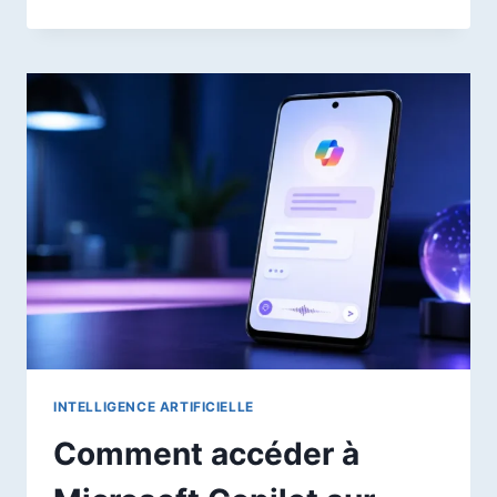
:
QUE
SIGNIFIE
CETTE
ERREUR
ET
COMMENT
LA
CORRIGER
?
INTELLIGENCE ARTIFICIELLE
Comment accéder à