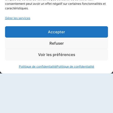
Politique éditoriale
consentement peut avoir un effet négatif sur certaines fonctonnalités et
caractéristiques.
Méthodologie de test
Transparence et affiliation
Gérer les services
CritiquePlus dans les médias
Accepter
LIENS UTILES
Refuser
Contactez-nous
Voir les préférences
Mentions légales
Politique de confidentialité
Politique de confidentialité
À propos de CritiquePlus
Partenariats et collaborations
Politique de confidentialité
Conditions d’utilisation
© 2026 CritiquePlus par
CritiquePlus