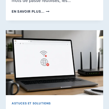
mots de passe réutilisés, les…
SÉCURITÉ
EN SAVOIR PLUS...
WINDOWS
:
COMMENT
SÉCURISER
WINDOWS
11
ET
WINDOWS
10
EN
2026
?
LE
GUIDE
COMPLET
ASTUCES ET SOLUTIONS