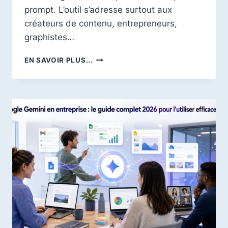
prompt. L’outil s’adresse surtout aux
créateurs de contenu, entrepreneurs,
graphistes…
DAVINCI
EN SAVOIR PLUS...
AI
AVIS
2026
:
PRIX,
TEST,
LIMITES
ET
MEILLEURES
ALTERNATIVES