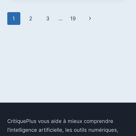
GOOGLE
GEMINI
Navigation
Page
1
2
3
…
19
EN
2026
de
suivante
:
QUEL
page
OUTIL
IA
CHOISIR
?
CritiquePlus vous aide à mieux comprendre
l’intelligence artificielle, les outils numériques,