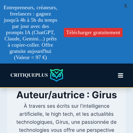
X
Entrepreneurs, créateurs,
freelances : gagnez
jusqu'à 4h à 5h du temps
par jour avec des
prompts IA (ChatGPT,
Télécharger gratuitement
Claude, Gemini...) prêts
à copier-coller. Offre
gratuite aujourd'hui
(Valeur = 97 €)
Aller
au
contenu
Auteur/autrice : Girus
À travers ses écrits sur l'intelligence
artificielle, le high tech, et les actualités
technologiques, Girus, une passionnée de
technologies vous offre une perspective