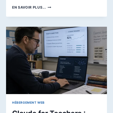
IBM
EN SAVOIR PLUS...
CONFIE
L’ADMINISTRATION
DE
SES
SERVEURS
À
UN
AGENT
IA
:
JUSQU’OÙ
PEUT-
ON
AUTOMATISER
UNE
INFRASTRUCTURE
CRITIQUE
?
HÉBERGEMENT WEB