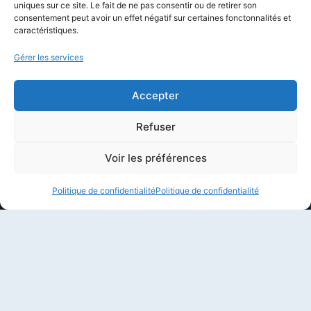
uniques sur ce site. Le fait de ne pas consentir ou de retirer son
Politique éditoriale
consentement peut avoir un effet négatif sur certaines fonctonnalités et
caractéristiques.
Méthodologie de test
Transparence et affiliation
Gérer les services
CritiquePlus dans les médias
Accepter
LIENS UTILES
Refuser
Contactez-nous
Voir les préférences
Mentions légales
Politique de confidentialité
Politique de confidentialité
À propos de CritiquePlus
Partenariats et collaborations
Politique de confidentialité
Conditions d’utilisation