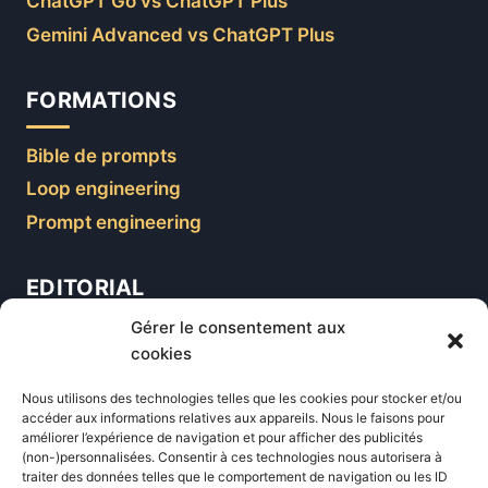
ChatGPT Go vs ChatGPT Plus
Gemini Advanced vs ChatGPT Plus
FORMATIONS
Bible de prompts
Loop engineering
Prompt engineering
EDITORIAL
Gérer le consentement aux
Blog
cookies
Comparatifs
Nous utilisons des technologies telles que les cookies pour stocker et/ou
Formations
accéder aux informations relatives aux appareils. Nous le faisons pour
améliorer l’expérience de navigation et pour afficher des publicités
Newsletter
(non-)personnalisées. Consentir à ces technologies nous autorisera à
Équipe éditoriale
traiter des données telles que le comportement de navigation ou les ID