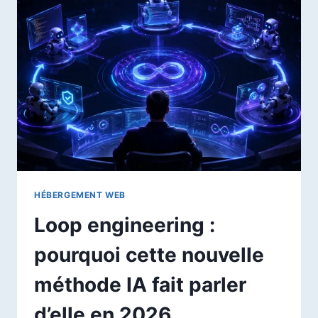
N8N
ET
L’IA
POUR
GAGNER
DU
TEMPS
EN
2026
HÉBERGEMENT WEB
Loop engineering :
pourquoi cette nouvelle
méthode IA fait parler
d’elle en 2026