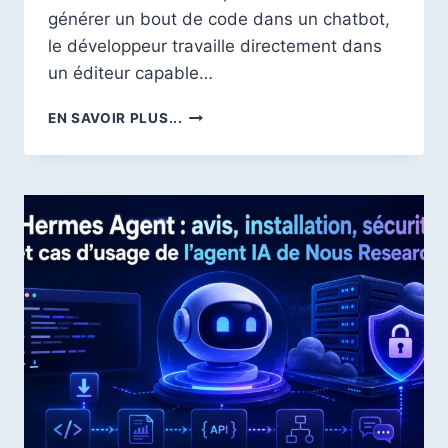
générer un bout de code dans un chatbot,
le développeur travaille directement dans
un éditeur capable…
CURSOR
EN SAVOIR PLUS...
AI
:
NOTRE
AVIS
COMPLET
SUR
L’ÉDITEUR
DE
CODE
IA
QUI
VEUT
REMPLACER
VS
CODE