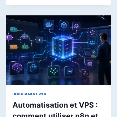
ET
UTILISER
LES
PLUGINS
CHATGPT
POUR
OPTIMISER
VOTRE
IA
HÉBERGEMENT WEB
Automatisation et VPS :
comment utiliser n8n et