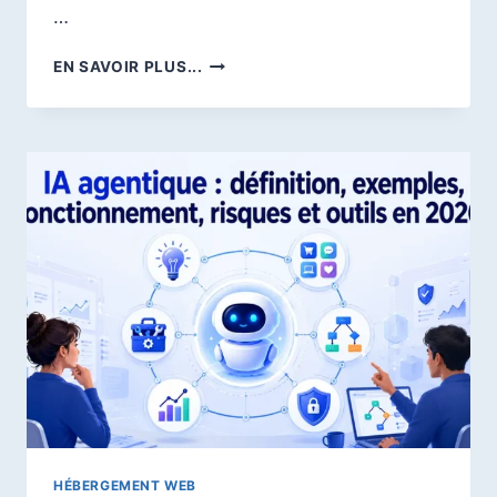
…
HERMES
EN SAVOIR PLUS...
AGENT
:
AVIS,
INSTALLATION,
SÉCURITÉ
ET
CAS
D’USAGE
DE
L’AGENT
IA
DE
NOUS
RESEARCH
HÉBERGEMENT WEB