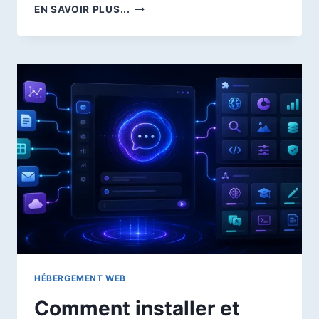
CLAUDE
EN SAVOIR PLUS...
FOR
TEACHERS
:
ANTHROPIC
VEUT
INSTALLER
CLAUDE
AU
CŒUR
DU
TRAVAIL
DES
ENSEIGNANTS
AMÉRICAINS
HÉBERGEMENT WEB
Comment installer et