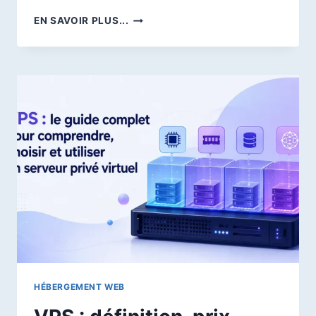
IA
EN SAVOIR PLUS...
AGENTIQUE
:
DÉFINITION,
EXEMPLES,
FONCTIONNEMENT,
RISQUES
ET
OUTILS
EN
2026
HÉBERGEMENT WEB