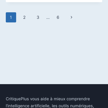
DÉFINITION,
PRIX,
AVANTAGES
Navigation
Page
1
2
3
…
6
ET
GUIDE
de
suivante
COMPLET
POUR
page
BIEN
CHOISIR
EN
2026
CritiquePlus vous aide à mieux comprendre
l’intelligence artificielle, les outils numériques,