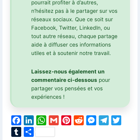
pourrait profiter à d’autres,
n’hésitez pas à le partager sur vos
réseaux sociaux. Que ce soit sur
Facebook, Twitter, LinkedIn, ou
tout autre réseau, chaque partage
aide à diffuser ces informations
utiles et à soutenir notre travail.
Laissez-nous également un
commentaire ci-dessous
pour
partager vos pensées et vos
expériences !
F
Li
W
G
Pi
R
M
T
T
a
n
h
m
nt
e
e
el
w
T
P