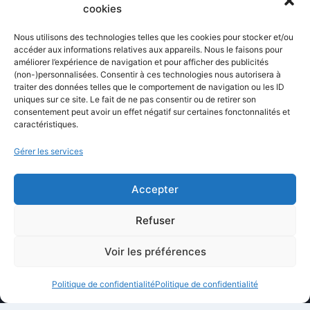
Blog
cookies
Comparatifs
Nous utilisons des technologies telles que les cookies pour stocker et/ou
Formations
accéder aux informations relatives aux appareils. Nous le faisons pour
améliorer l’expérience de navigation et pour afficher des publicités
Newsletter
(non-)personnalisées. Consentir à ces technologies nous autorisera à
Équipe éditoriale
traiter des données telles que le comportement de navigation ou les ID
uniques sur ce site. Le fait de ne pas consentir ou de retirer son
Politique éditoriale
consentement peut avoir un effet négatif sur certaines fonctonnalités et
caractéristiques.
Méthodologie de test
Transparence et affiliation
Gérer les services
CritiquePlus dans les médias
Accepter
LIENS UTILES
Refuser
Contactez-nous
Voir les préférences
Mentions légales
Politique de confidentialité
Politique de confidentialité
À propos de CritiquePlus