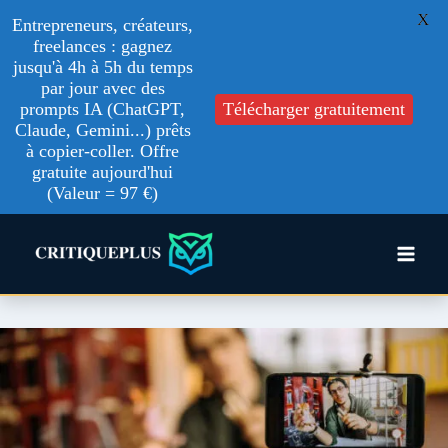
X
Entrepreneurs, créateurs,
freelances : gagnez
jusqu'à 4h à 5h du temps
par jour avec des
prompts IA (ChatGPT,
Télécharger gratuitement
Claude, Gemini...) prêts
à copier-coller. Offre
gratuite aujourd'hui
(Valeur = 97 €)
Aller
au
contenu