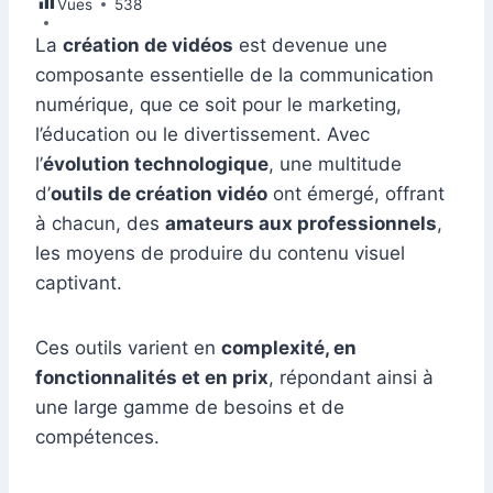
Vues
e
538
e
s
l
e
di
s
gr
er
m
ta
b
dI
A
st
t
e
a
La
création de vidéos
est devenue une
bl
g
composante essentielle de la communication
o
n
p
n
m
r
er
numérique, que ce soit pour le marketing,
o
p
g
l’éducation ou le divertissement. Avec
k
er
l’
évolution technologique
, une multitude
d’
outils de création vidéo
ont émergé, offrant
à chacun, des
amateurs aux professionnels
,
les moyens de produire du contenu visuel
captivant.
Ces outils varient en
complexité, en
fonctionnalités et en prix
, répondant ainsi à
une large gamme de besoins et de
compétences.