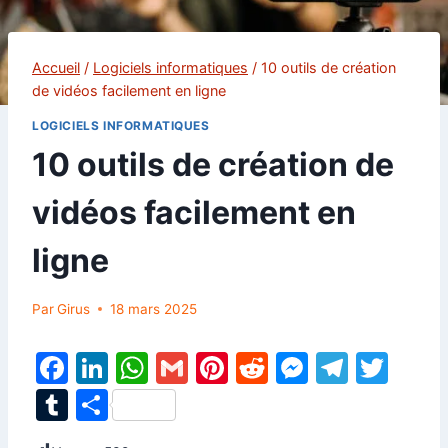
Accueil
/
Logiciels informatiques
/
10 outils de création
de vidéos facilement en ligne
LOGICIELS INFORMATIQUES
10 outils de création de
vidéos facilement en
ligne
Par
Girus
18 mars 2025
F
Li
W
G
Pi
R
M
T
T
a
n
h
m
nt
e
e
el
w
T
P
c
k
at
ai
er
d
s
e
itt
u
ar