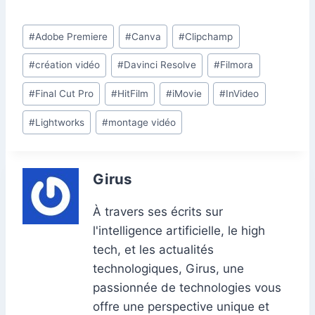
c
k
at
ai
er
d
s
e
itt
u
ar
e
e
s
l
e
di
s
gr
er
m
ta
Étiquettes
#
Adobe Premiere
#
Canva
#
Clipchamp
b
dI
A
st
t
e
a
bl
g
de
o
n
p
n
m
r
er
#
création vidéo
#
Davinci Resolve
#
Filmora
la
o
p
g
publication :
#
Final Cut Pro
#
HitFilm
#
iMovie
#
InVideo
k
er
#
Lightworks
#
montage vidéo
Girus
À travers ses écrits sur
l'intelligence artificielle, le high
tech, et les actualités
technologiques, Girus, une
passionnée de technologies vous
offre une perspective unique et