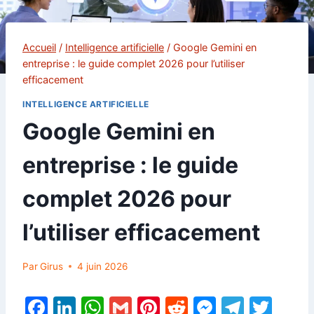
Accueil
/
Intelligence artificielle
/
Google Gemini en
entreprise : le guide complet 2026 pour l’utiliser
efficacement
INTELLIGENCE ARTIFICIELLE
Google Gemini en
entreprise : le guide
complet 2026 pour
l’utiliser efficacement
Par
Girus
4 juin 2026
F
Li
W
G
Pi
R
M
T
T