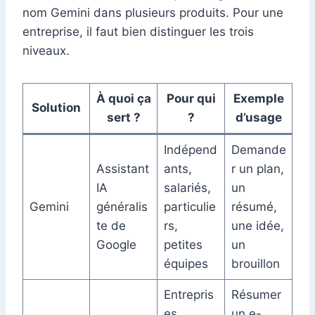
nom Gemini dans plusieurs produits. Pour une
entreprise, il faut bien distinguer les trois
niveaux.
À quoi ça
Pour qui
Exemple
Solution
sert ?
?
d’usage
Indépend
Demande
Assistant
ants,
r un plan,
IA
salariés,
un
Gemini
généralis
particulie
résumé,
te de
rs,
une idée,
Google
petites
un
équipes
brouillon
Entrepris
Résumer
es
un e-