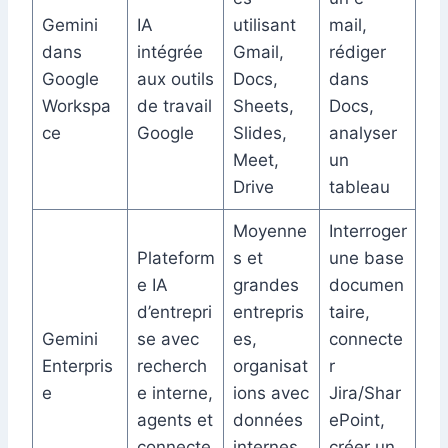
Gemini
IA
utilisant
mail,
dans
intégrée
Gmail,
rédiger
Google
aux outils
Docs,
dans
Workspa
de travail
Sheets,
Docs,
ce
Google
Slides,
analyser
Meet,
un
Drive
tableau
Moyenne
Interroger
Plateform
s et
une base
e IA
grandes
documen
d’entrepri
entrepris
taire,
Gemini
se avec
es,
connecte
Enterpris
recherch
organisat
r
e
e interne,
ions avec
Jira/Shar
agents et
données
ePoint,
connecte
internes
créer un