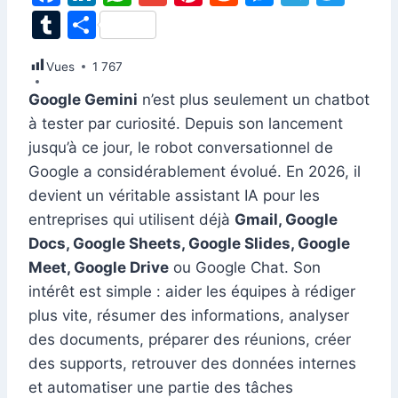
a
n
h
m
nt
e
e
el
w
T
P
c
k
at
ai
er
d
s
e
itt
u
ar
Vues
e
1 767
e
s
l
e
di
s
gr
er
m
ta
b
dI
A
st
t
e
a
Google Gemini
n’est plus seulement un chatbot
bl
g
à tester par curiosité. Depuis son lancement
o
n
p
n
m
r
er
jusqu’à ce jour, le robot conversationnel de
o
p
g
Google a considérablement évolué. En 2026, il
k
er
devient un véritable assistant IA pour les
entreprises qui utilisent déjà
Gmail, Google
Docs, Google Sheets, Google Slides, Google
Meet, Google Drive
ou Google Chat. Son
intérêt est simple : aider les équipes à rédiger
plus vite, résumer des informations, analyser
des documents, préparer des réunions, créer
des supports, retrouver des données internes
et automatiser une partie des tâches