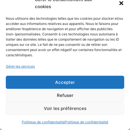
qualité
.
cookies
Pour les équipes marketing et SEO, Gemini
Nous utilisons des technologies telles que les cookies pour stocker et/ou
peut aider à trouver des angles, structurer
accéder aux informations relatives aux appareils. Nous le faisons pour
un article, reformuler une proposition de
améliorer l’expérience de navigation et pour afficher des publicités
(non-)personnalisées. Consentir à ces technologies nous autorisera à
valeur, analyser des retours clients ou
traiter des données telles que le comportement de navigation ou les ID
préparer une campagne. Il ne doit pas
uniques sur ce site. Le fait de ne pas consentir ou de retirer son
consentement peut avoir un effet négatif sur certaines fonctonnalités et
remplacer une vraie recherche SERP, une
caractéristiques.
vérification des sources ou une stratégie
éditoriale. Il doit plutôt être utilisé comme
Gérer les services
accélérateur.
Accepter
Pour les équipes commerciales, Gemini
peut aider à personnaliser des e-mails,
Refuser
préparer des relances, résumer un
historique client ou transformer des notes
Voir les préférences
d’appel en prochaines étapes. La valeur
vient de la rapidité, mais aussi de la
Politique de confidentialité
Politique de confidentialité
cohérence du message.