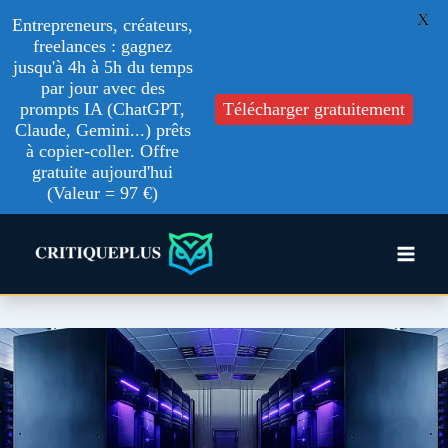
X
Entrepreneurs, créateurs,
freelances : gagnez
jusqu'à 4h à 5h du temps
par jour avec des
prompts IA (ChatGPT,
Télécharger gratuitement
Claude, Gemini...) prêts
à copier-coller. Offre
gratuite aujourd'hui
(Valeur = 97 €)
Aller
au
contenu