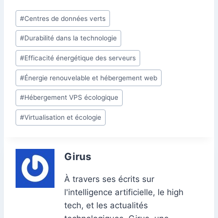
e
e
s
l
e
di
s
gr
er
m
ta
Étiquettes
#
Centres de données verts
b
dI
A
st
t
e
a
bl
g
de
o
n
p
n
m
r
er
#
Durabilité dans la technologie
la
o
p
g
publication :
#
Efficacité énergétique des serveurs
k
er
#
Énergie renouvelable et hébergement web
#
Hébergement VPS écologique
#
Virtualisation et écologie
Girus
À travers ses écrits sur
l'intelligence artificielle, le high
tech, et les actualités