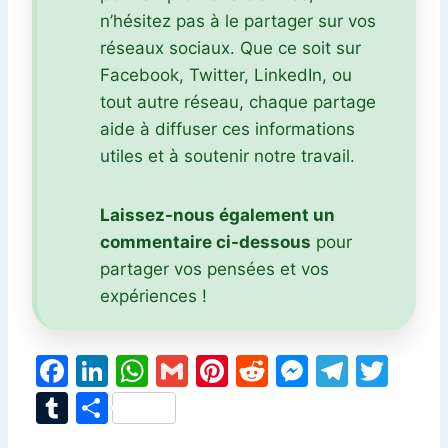
n’hésitez pas à le partager sur vos
réseaux sociaux. Que ce soit sur
Facebook, Twitter, LinkedIn, ou
tout autre réseau, chaque partage
aide à diffuser ces informations
utiles et à soutenir notre travail.
Laissez-nous également un
commentaire ci-dessous
pour
partager vos pensées et vos
expériences !
F
Li
W
G
Pi
R
M
T
T
a
n
h
m
nt
e
e
el
w
T
P
c
k
at
ai
er
d
s
e
itt
u
ar