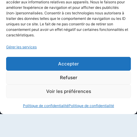
accéder aux informations relatives aux appareils. Nous le faisons pour
améliorer l’expérience de navigation et pour afficher des publicités
Newsletter
(non-)personnalisées. Consentir à ces technologies nous autorisera à
Équipe éditoriale
traiter des données telles que le comportement de navigation ou les ID
uniques sur ce site. Le fait de ne pas consentir ou de retirer son
Politique éditoriale
consentement peut avoir un effet négatif sur certaines fonctonnalités et
caractéristiques.
Méthodologie de test
Transparence et affiliation
Gérer les services
CritiquePlus dans les médias
Accepter
LIENS UTILES
Refuser
Contactez-nous
Voir les préférences
Mentions légales
Politique de confidentialité
Politique de confidentialité
À propos de CritiquePlus
Partenariats et collaborations
Politique de confidentialité
Conditions d’utilisation