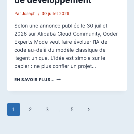
Par
Joseph
30 juillet 2026
Selon une annonce publiée le 30 juillet
2026 sur Alibaba Cloud Community, Qoder
Experts Mode veut faire évoluer l’IA de
code au-delà du modèle classique de
l’agent unique. L’idée est simple sur le
papier : ne plus confier un projet…
QODER
EN SAVOIR PLUS...
EXPERTS
MODE
:
ALIBABA
Navigation
Page
1
2
3
…
5
VEUT
ORGANISER
de
suivante
PLUSIEURS
AGENTS