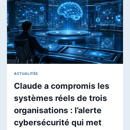
POUR
COPILOT,
CLAUDE
ET
CODEX
:
UTILE
OU
TROP
COÛTEUX
POUR
LES
ACTUALITÉS
DÉVELOPPEURS
Claude a compromis les
?
systèmes réels de trois
organisations : l’alerte
cybersécurité qui met