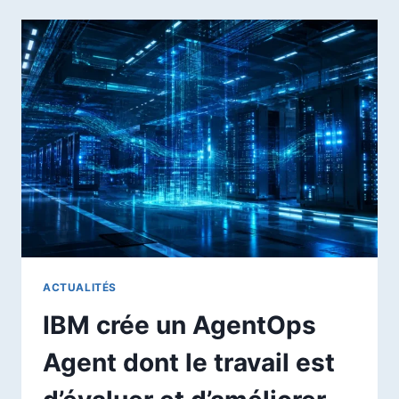
L’IA
AGENTIQUE
AU
CENTRE
DE
SA
PROCHAINE
PHASE
DANS
L’ASSURANCE
ACTUALITÉS
IBM crée un AgentOps
Agent dont le travail est