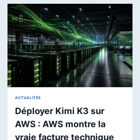
À
L’AI
ACT
EUROPÉEN
:
TRANSPARENCE,
CYBERSÉCURITÉ
ET
MARQUAGE
DES
CONTENUS
IA
ACTUALITÉS
Déployer Kimi K3 sur
AWS : AWS montre la
vraie facture technique