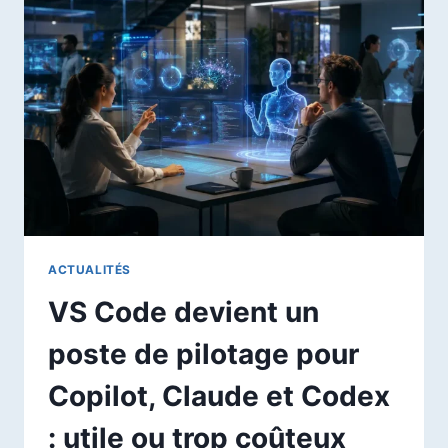
AWS
MONTRE
LA
VRAIE
FACTURE
TECHNIQUE
DES
MODÈLES
OPEN
WEIGHT
GÉANTS
ACTUALITÉS
VS Code devient un
poste de pilotage pour
Copilot, Claude et Codex
: utile ou trop coûteux