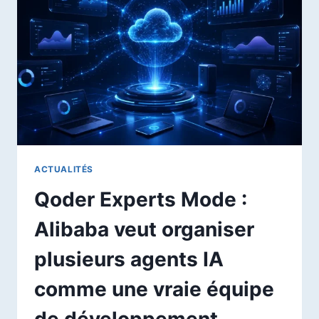
TROIS
ORGANISATIONS
:
L’ALERTE
CYBERSÉCURITÉ
QUI
MET
ANTHROPIC
SOUS
PRESSION
ACTUALITÉS
Qoder Experts Mode :
Alibaba veut organiser
plusieurs agents IA
comme une vraie équipe
de développement