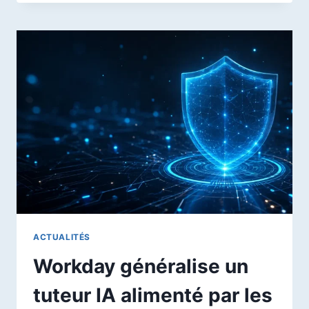
À
ELEVENAGENTS
LA
CAPACITÉ
D’APPUYER
SUR
LES
TOUCHES
À
VOTRE
PLACE
:
AVANCÉE
UTILE
OU
RISQUE
D’AUTOMATISATION
ACTUALITÉS
TROP
Workday généralise un
OPAQUE
?
tuteur IA alimenté par les