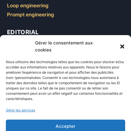
Loop engineering
Prompt engineering
EDITORIAL
Gérer le consentement aux
Blog
cookies
Comparatifs
Nous utilisons des technologies telles que les cookies pour stocker et/ou
Formations
accéder aux informations relatives aux appareils. Nous le faisons pour
améliorer l’expérience de navigation et pour afficher des publicités
Newsletter
(non-)personnalisées. Consentir à ces technologies nous autorisera à
Équipe éditoriale
traiter des données telles que le comportement de navigation ou les ID
uniques sur ce site. Le fait de ne pas consentir ou de retirer son
Politique éditoriale
consentement peut avoir un effet négatif sur certaines fonctonnalités et
caractéristiques.
Méthodologie de test
Transparence et affiliation
Gérer les services
CritiquePlus dans les médias
Accepter