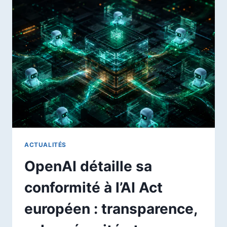
ALIMENTÉ
PAR
LES
DONNÉES
RH
DE
CHAQUE
SALARIÉ
ACTUALITÉS
OpenAI détaille sa
conformité à l’AI Act
européen : transparence,