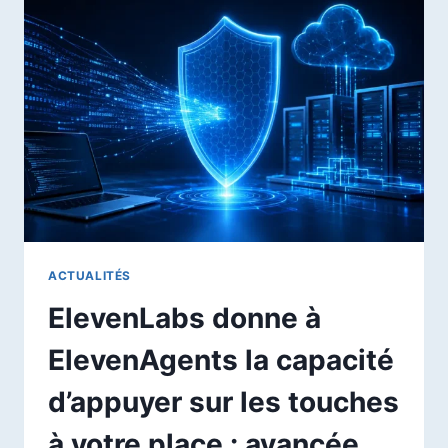
ENTIÈREMENT
PLUS
DE
25
MODÈLES
OPEN
SOURCE
SANS
GÉRER
DE
SERVEUR
ACTUALITÉS
ElevenLabs donne à
ElevenAgents la capacité
d’appuyer sur les touches
à votre place : avancée