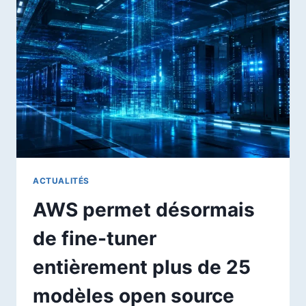
LE
TRAVAIL
EST
D’ÉVALUER
ET
D’AMÉLIORER
LES
AUTRES
AGENTS
IA
ACTUALITÉS
AWS permet désormais
de fine-tuner
entièrement plus de 25
modèles open source