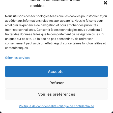
Actualités
cookies
Nous utilisons des technologies telles que les cookies pour stocker et/ou
COMPARATIFS RAPIDES
accéder aux informations relatives aux appareils. Nous le faisons pour
améliorer l’expérience de navigation et pour afficher des publicités
(non-)personnalisées. Consentir à ces technologies nous autorisera à
ChatGPT vs Gemini
traiter des données telles que le comportement de navigation ou les ID
uniques sur ce site. Le fait de ne pas consentir ou de retirer son
Docker vs Kubernetes
consentement peut avoir un effet négatif sur certaines fonctonnalités et
caractéristiques.
Claude AI Free vs Pro
Microsoft Copilot vs ChatGPT
Gérer les services
ChatGPT Go vs ChatGPT Plus
Gemini Advanced vs ChatGPT Plus
Accepter
Refuser
FORMATIONS
Voir les préférences
Bible de prompts
Politique de confidentialité
Politique de confidentialité
Loop engineering