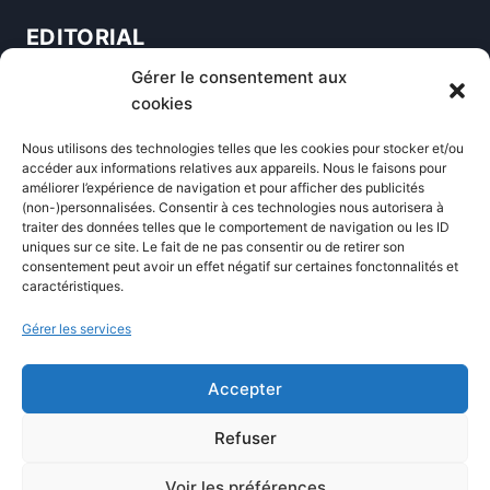
EDITORIAL
Gérer le consentement aux
Blog
cookies
Comparatifs
Nous utilisons des technologies telles que les cookies pour stocker et/ou
Formations
accéder aux informations relatives aux appareils. Nous le faisons pour
améliorer l’expérience de navigation et pour afficher des publicités
Newsletter
(non-)personnalisées. Consentir à ces technologies nous autorisera à
Équipe éditoriale
traiter des données telles que le comportement de navigation ou les ID
uniques sur ce site. Le fait de ne pas consentir ou de retirer son
Politique éditoriale
consentement peut avoir un effet négatif sur certaines fonctonnalités et
caractéristiques.
Méthodologie de test
Transparence et affiliation
Gérer les services
CritiquePlus dans les médias
Accepter
LIENS UTILES
Refuser
Contactez-nous
Voir les préférences