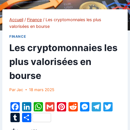
Accueil
/
Finance
/
Les cryptomonnaies les plus
valorisées en bourse
FINANCE
Les cryptomonnaies les
plus valorisées en
bourse
Par
Jac
18 mars 2025
F
Li
W
G
Pi
R
M
T
T
a
n
h
m
nt
e
e
el
w
T
P
c
k
at
ai
er
d
s
e
itt
u
ar