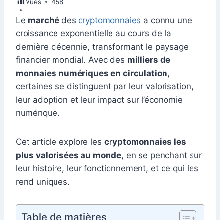
Vues
e
458
e
s
l
e
di
s
gr
er
m
ta
b
dI
A
st
t
e
a
Le
marché
des
cryptomonnaies
a connu une
bl
g
croissance exponentielle au cours de la
o
n
p
n
m
r
er
dernière décennie, transformant le paysage
o
p
g
financier mondial. Avec des
milliers de
k
er
monnaies numériques en circulation
,
certaines se distinguent par leur valorisation,
leur adoption et leur impact sur l’économie
numérique.
Cet article explore les
cryptomonnaies les
plus valorisées au monde
, en se penchant sur
leur histoire, leur fonctionnement, et ce qui les
rend uniques.
Table de matières