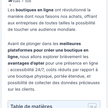
Vues
e
506
e
s
l
e
di
s
gr
er
m
ta
b
dI
A
st
t
e
a
Les
boutiques en ligne
ont révolutionné la
bl
g
manière dont nous faisons nos achats, offrant
o
n
p
n
m
r
er
aux entreprises de toutes tailles la possibilité
o
p
g
de toucher une audience mondiale.
k
er
Avant de plonger dans les
meilleures
plateformes pour créer une boutique en
ligne,
nous allons explorer brièvement les
avantages d’opter
pour une présence en ligne
: accessibilité 24/7, coûts réduits par rapport à
une boutique physique, portée étendue, et
possibilité de collecter des données précieuses
sur les clients.
Table de matières