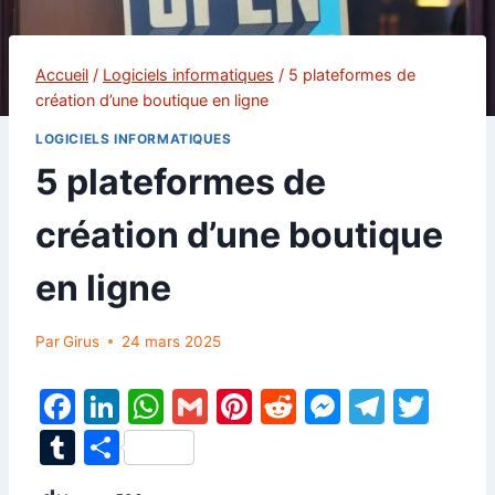
Accueil
/
Logiciels informatiques
/
5 plateformes de
création d’une boutique en ligne
LOGICIELS INFORMATIQUES
5 plateformes de
création d’une boutique
en ligne
Par
Girus
24 mars 2025
F
Li
W
G
Pi
R
M
T
T
a
n
h
m
nt
e
e
el
w
T
P
c
k
at
ai
er
d
s
e
itt
u
ar