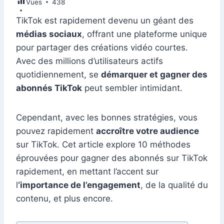
Vues
e
438
e
s
l
e
di
s
gr
er
m
ta
b
dI
A
st
t
e
a
TikTok est rapidement devenu un géant des
bl
g
médias sociaux
, offrant une plateforme unique
o
n
p
n
m
r
er
pour partager des créations vidéo courtes.
o
p
g
Avec des millions d’utilisateurs actifs
k
er
quotidiennement, se
démarquer et gagner des
abonnés TikTok
peut sembler intimidant.
Cependant, avec les bonnes stratégies, vous
pouvez rapidement
accroître votre audience
sur TikTok. Cet article explore 10 méthodes
éprouvées pour gagner des abonnés sur TikTok
rapidement, en mettant l’accent sur
l
‘importance de l’engagement
, de la qualité du
contenu, et plus encore.