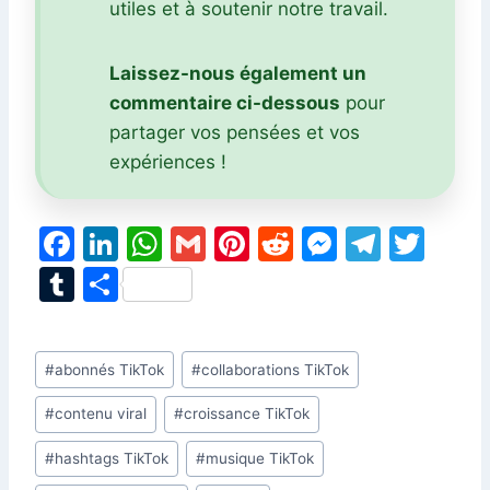
utiles et à soutenir notre travail.
Laissez-nous également un
commentaire ci-dessous
pour
partager vos pensées et vos
expériences !
F
Li
W
G
Pi
R
M
T
T
a
n
h
m
nt
e
e
el
w
T
P
c
k
at
ai
er
d
s
e
itt
u
ar
e
e
s
l
e
di
s
gr
er
m
ta
Étiquettes
#
abonnés TikTok
#
collaborations TikTok
b
dI
A
st
t
e
a
bl
g
de
o
n
p
n
m
r
er
#
contenu viral
#
croissance TikTok
la
o
p
g
publication :
#
hashtags TikTok
#
musique TikTok
k
er