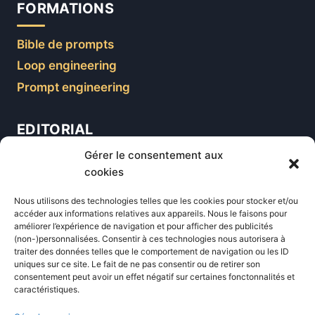
FORMATIONS
Bible de prompts
Loop engineering
Prompt engineering
EDITORIAL
Gérer le consentement aux
Blog
cookies
Comparatifs
Nous utilisons des technologies telles que les cookies pour stocker et/ou
Formations
accéder aux informations relatives aux appareils. Nous le faisons pour
améliorer l’expérience de navigation et pour afficher des publicités
Newsletter
(non-)personnalisées. Consentir à ces technologies nous autorisera à
Équipe éditoriale
traiter des données telles que le comportement de navigation ou les ID
uniques sur ce site. Le fait de ne pas consentir ou de retirer son
Politique éditoriale
consentement peut avoir un effet négatif sur certaines fonctonnalités et
caractéristiques.
Méthodologie de test
Transparence et affiliation