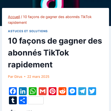
Accueil
/
10 façons de gagner des abonnés TikTok
rapidement
ASTUCES ET SOLUTIONS
10 façons de gagner des
abonnés TikTok
rapidement
Par
Girus
22 mars 2025
F
Li
W
G
Pi
R
M
T
T
a
n
h
m
nt
e
e
el
w
T
P
c
k
at
ai
er
d
s
e
itt
u
ar