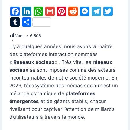
F
Li
W
G
Pi
R
M
T
T
a
n
h
m
nt
e
e
el
w
T
P
c
k
at
ai
er
d
s
e
itt
u
ar
Vues
e
6 508
e
s
l
e
di
s
gr
er
m
ta
b
dI
A
st
t
e
a
Il y a quelques années, nous avons vu naitre
bl
g
des plateformes interaction nommées
o
n
p
n
m
r
er
«
Reseaux sociaux
« . Très vite, les
réseaux
o
p
g
sociaux
se sont imposés comme des acteurs
k
er
incontournables de notre société moderne. En
2026, l’écosystème des médias sociaux est un
mélange dynamique de
plateformes
émergentes
et de géants établis, chacun
rivalisant pour captiver l’attention de milliards
d’utilisateurs à travers le monde.