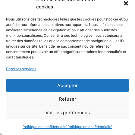
à une variété de services sans quitter
cookies
l’application.
Nous utilisons des technologies telles que les cookies pour stocker et/ou
accéder aux informations relatives aux appareils. Nous le faisons pour
En termes de
marketing et de commerce
améliorer l’expérience de navigation et pour afficher des publicités
(non-)personnalisées. Consentir à ces technologies nous autorisera à
électronique
, WeChat offre un terrain fertile.
traiter des données telles que le comportement de navigation ou les ID
Les marques utilisent la plateforme pour
uniques sur ce site. Le fait de ne pas consentir ou de retirer son
consentement peut avoir un effet négatif sur certaines fonctonnalités et
engager leur audience, promouvoir des
caractéristiques.
produits, et même vendre directement via des
Gérer les services
mini-programmes.
Accepter
Cependant, comme d’autres plateformes en
Chine, WeChat est soumis à la
censure
et à la
Refuser
surveillance gouvernementales
, ce qui
influence le type de contenu et les
Voir les préférences
conversations possibles sur l’application.
Politique de confidentialité
Politique de confidentialité