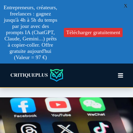
X
Entrepreneurs, créateurs,
freelances : gagnez
jusqu'à 4h à 5h du temps
par jour avec des
prompts IA (ChatGPT,
Télécharger gratuitement
Claude, Gemini...) prêts
à copier-coller. Offre
gratuite aujourd'hui
(Valeur = 97 €)
Aller
au
contenu