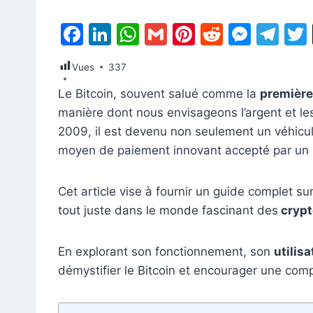
F
Li
W
G
Pi
R
M
T
a
n
h
m
nt
e
e
el
Vues
337
c
k
at
ai
er
d
s
e
Le Bitcoin, souvent salué comme la
premièr
e
e
s
l
e
di
s
gr
manière dont nous envisageons l’argent et les
b
dI
A
st
t
e
a
2009, il est devenu non seulement un véhicul
o
n
p
n
m
moyen de paiement innovant accepté par un no
o
p
g
k
er
Cet article vise à fournir un guide complet s
tout juste dans le monde fascinant des
cryp
En explorant son fonctionnement, son
utilis
démystifier le Bitcoin et encourager une com