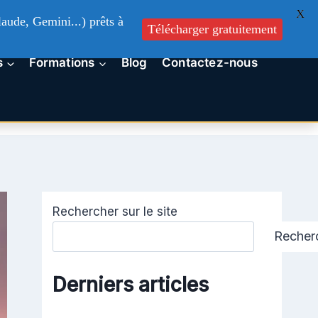
X
aude, Gemini...) prêts à
Télécharger gratuitement
s
Formations
Blog
Contactez-nous
Rechercher sur le site
Recher
Derniers articles