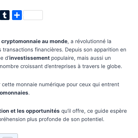
T
T
P
w
u
ar
itt
m
ta
e cryptomonnaie au monde
, a révolutionné la
er
bl
g
 transactions financières. Depuis son apparition en
r
er
e d’
investissement
populaire, mais aussi un
mbre croissant d’entreprises à travers le globe.
ur cette monnaie numérique pour ceux qui entrent
tomonnaies
.
ation et les opportunités
qu’il offre, ce guide espère
préhension plus profonde de son potentiel.