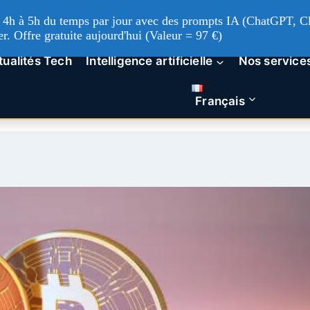
'à 4h à 5h du temps par jour avec des prompts IA (ChatGPT, Cl
er. Offre gratuite aujourd'hui (Valeur = 97 €)
tualités Tech
Intelligence artificielle
Nos service
Français