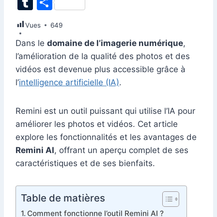
T
P
c
k
at
ai
er
d
s
e
itt
u
ar
Vues
e
649
e
s
l
e
di
s
gr
er
m
ta
b
dI
A
st
t
e
a
Dans le
domaine de l’imagerie numérique
,
bl
g
l’amélioration de la qualité des photos et des
o
n
p
n
m
r
er
vidéos est devenue plus accessible grâce à
o
p
g
l’
intelligence artificielle (IA)
.
k
er
Remini est un outil puissant qui utilise l’IA pour
améliorer les photos et vidéos. Cet article
explore les fonctionnalités et les avantages de
Remini AI
, offrant un aperçu complet de ses
caractéristiques et de ses bienfaits.
Table de matières
Comment fonctionne l’outil Remini AI ?