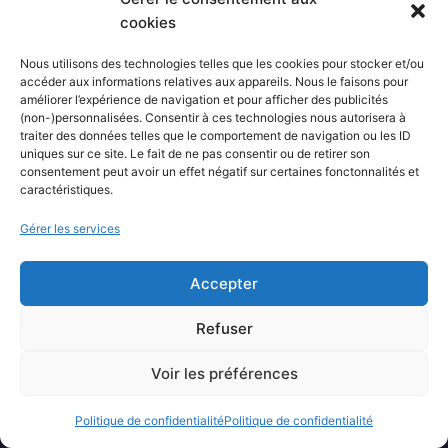
cookies
titans en 2026, lequel choisir ?
(9 266)
Nous utilisons des technologies telles que les cookies pour stocker et/ou
accéder aux informations relatives aux appareils. Nous le faisons pour
améliorer l’expérience de navigation et pour afficher des publicités
(non-)personnalisées. Consentir à ces technologies nous autorisera à
traiter des données telles que le comportement de navigation ou les ID
uniques sur ce site. Le fait de ne pas consentir ou de retirer son
CritiquePlus vous aide à mieux comprendre
consentement peut avoir un effet négatif sur certaines fonctonnalités et
caractéristiques.
l’intelligence artificielle, les outils numériques,
WordPress, l’hébergement web et les nouvelles
Gérer les services
technologies.
Accepter
Guides, comparatifs et conseils pratiques pour
Refuser
faire les bons choix.
Voir les préférences
NOS SERVICES
Politique de confidentialité
Politique de confidentialité