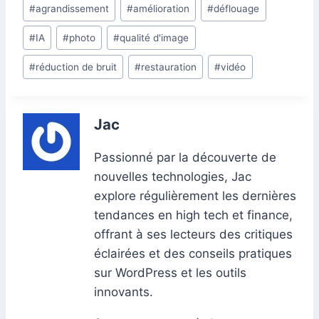
Étiquettes
#
agrandissement
#
amélioration
#
déflouage
b
dI
A
st
t
e
a
bl
g
de
o
n
p
n
m
r
er
#
IA
#
photo
#
qualité d'image
la
o
p
g
publication :
#
réduction de bruit
#
restauration
#
vidéo
k
er
Jac
Passionné par la découverte de
nouvelles technologies, Jac
explore régulièrement les dernières
tendances en high tech et finance,
offrant à ses lecteurs des critiques
éclairées et des conseils pratiques
sur WordPress et les outils
innovants.