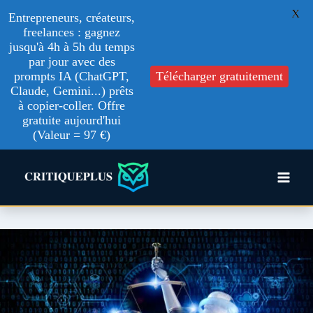
X
Entrepreneurs, créateurs,
freelances : gagnez
jusqu'à 4h à 5h du temps
par jour avec des
prompts IA (ChatGPT,
Télécharger gratuitement
Claude, Gemini...) prêts
à copier-coller. Offre
gratuite aujourd'hui
(Valeur = 97 €)
Aller
au
contenu