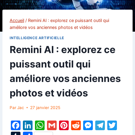
Accueil
/
Remini AI : explorez ce puissant outil qui
améliore vos anciennes photos et vidéos
INTELLIGENCE ARTIFICIELLE
Remini AI : explorez ce
puissant outil qui
améliore vos anciennes
photos et vidéos
Par
Jac
27 janvier 2025
F
Li
W
G
Pi
R
M
T
T
a
n
h
m
nt
e
e
el
w