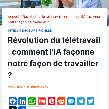
Accueil
/
Révolution du télétravail : comment l’IA façonne
notre façon de travailler ?
INTELLIGENCE ARTIFICIELLE
Révolution du télétravail
: comment l’IA façonne
notre façon de travailler
?
Par
Girus
19 mars 2025
F
Li
W
G
Pi
R
M
T
T
a
n
h
m
nt
e
e
el
w