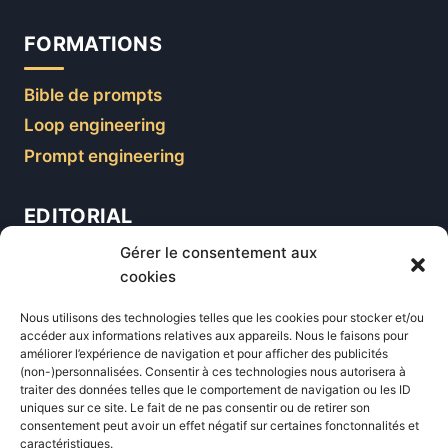
FORMATIONS
Bible de prompts
Loop engineering
Prompt engineering
EDITORIAL
Gérer le consentement aux
Blog
cookies
Comparatifs
Nous utilisons des technologies telles que les cookies pour stocker et/ou
Formations
accéder aux informations relatives aux appareils. Nous le faisons pour
améliorer l’expérience de navigation et pour afficher des publicités
Newsletter
(non-)personnalisées. Consentir à ces technologies nous autorisera à
Équipe éditoriale
traiter des données telles que le comportement de navigation ou les ID
uniques sur ce site. Le fait de ne pas consentir ou de retirer son
Politique éditoriale
consentement peut avoir un effet négatif sur certaines fonctonnalités et
caractéristiques.