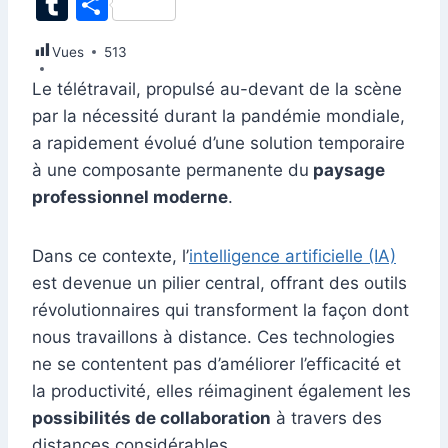
T
P
c
k
at
ai
er
d
s
e
itt
u
ar
Vues
e
513
e
s
l
e
di
s
gr
er
m
ta
b
dI
A
st
t
e
a
Le télétravail, propulsé au-devant de la scène
bl
g
par la nécessité durant la pandémie mondiale,
o
n
p
n
m
r
er
a rapidement évolué d’une solution temporaire
o
p
g
à une composante permanente du
paysage
k
er
professionnel moderne
.
Dans ce contexte, l’
intelligence artificielle (IA)
est devenue un pilier central, offrant des outils
révolutionnaires qui transforment la façon dont
nous travaillons à distance. Ces technologies
ne se contentent pas d’améliorer l’efficacité et
la productivité, elles réimaginent également les
possibilités de collaboration
à travers des
distances considérables.