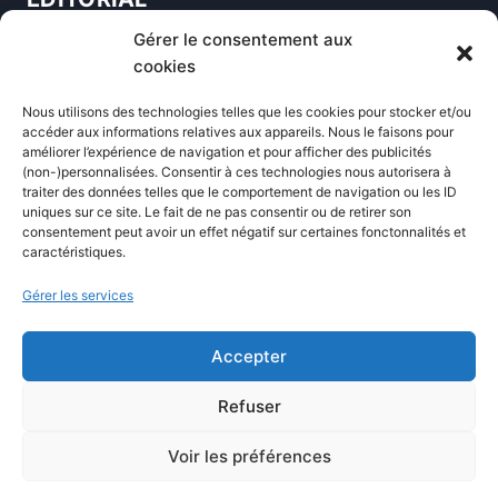
Gérer le consentement aux
Blog
cookies
Comparatifs
Nous utilisons des technologies telles que les cookies pour stocker et/ou
Formations
accéder aux informations relatives aux appareils. Nous le faisons pour
améliorer l’expérience de navigation et pour afficher des publicités
Newsletter
(non-)personnalisées. Consentir à ces technologies nous autorisera à
Équipe éditoriale
traiter des données telles que le comportement de navigation ou les ID
uniques sur ce site. Le fait de ne pas consentir ou de retirer son
Politique éditoriale
consentement peut avoir un effet négatif sur certaines fonctonnalités et
caractéristiques.
Méthodologie de test
Transparence et affiliation
Gérer les services
CritiquePlus dans les médias
Accepter
LIENS UTILES
Refuser
Contactez-nous
Voir les préférences
Mentions légales