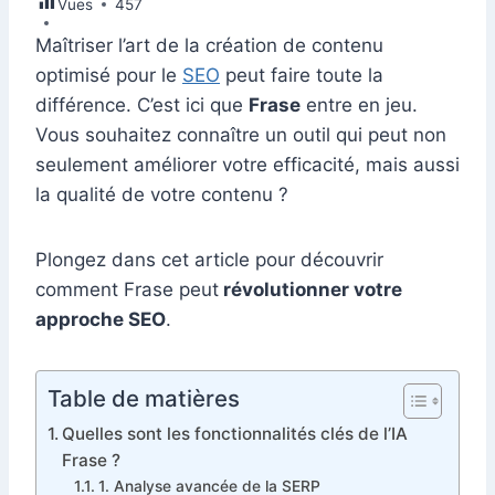
Vues
e
457
e
s
l
e
di
s
gr
er
m
ta
b
dI
A
st
t
e
a
Maîtriser l’art de la création de contenu
bl
g
optimisé pour le
SEO
peut faire toute la
o
n
p
n
m
r
er
différence. C’est ici que
Frase
entre en jeu.
o
p
g
Vous souhaitez connaître un outil qui peut non
k
er
seulement améliorer votre efficacité, mais aussi
la qualité de votre contenu ?
Plongez dans cet article pour découvrir
comment Frase peut
révolutionner votre
approche SEO
.
Table de matières
Quelles sont les fonctionnalités clés de l’IA
Frase ?
1. Analyse avancée de la SERP