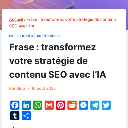
Accueil
/
Frase : transformez votre stratégie de contenu
SEO avec l’IA
INTELLIGENCE ARTIFICIELLE
Frase : transformez
votre stratégie de
contenu SEO avec l’IA
Par
Girus
10 août 2025
F
Li
W
G
Pi
R
M
T
T
a
n
h
m
nt
e
e
el
w
T
P
c
k
at
ai
er
d
s
e
itt
u
ar