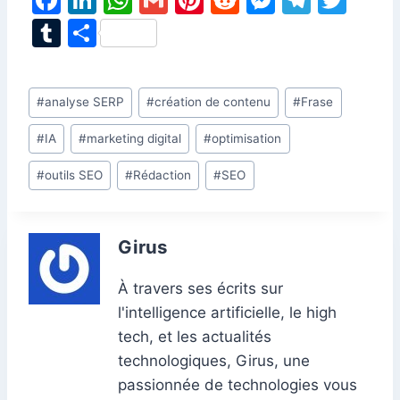
a
n
h
m
nt
e
e
el
w
T
P
c
k
at
ai
er
d
s
e
itt
u
ar
e
e
s
l
e
di
s
gr
er
m
ta
Étiquettes
#
analyse SERP
#
création de contenu
#
Frase
b
dI
A
st
t
e
a
bl
g
de
o
n
p
n
m
r
er
#
IA
#
marketing digital
#
optimisation
la
o
p
g
publication :
#
outils SEO
#
Rédaction
#
SEO
k
er
Girus
À travers ses écrits sur
l'intelligence artificielle, le high
tech, et les actualités
technologiques, Girus, une
passionnée de technologies vous