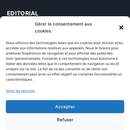
EDITORIAL
Gérer le consentement aux
Blog
cookies
Comparatifs
Nous utilisons des technologies telles que les cookies pour stocker et/ou
Formations
accéder aux informations relatives aux appareils. Nous le faisons pour
améliorer l’expérience de navigation et pour afficher des publicités
Newsletter
(non-)personnalisées. Consentir à ces technologies nous autorisera à
Équipe éditoriale
traiter des données telles que le comportement de navigation ou les ID
uniques sur ce site. Le fait de ne pas consentir ou de retirer son
Politique éditoriale
consentement peut avoir un effet négatif sur certaines fonctonnalités et
caractéristiques.
Méthodologie de test
Transparence et affiliation
Gérer les services
CritiquePlus dans les médias
Accepter
LIENS UTILES
Refuser