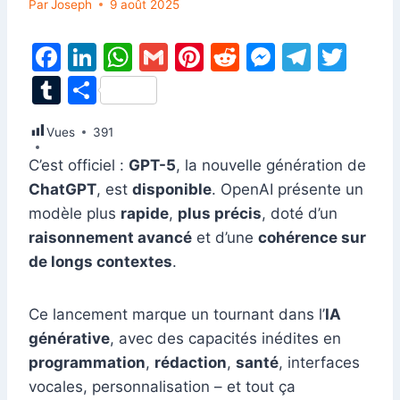
Par
Joseph
9 août 2025
F
Li
W
G
Pi
R
M
T
T
a
n
h
m
nt
e
e
el
w
T
P
c
k
at
ai
er
d
s
e
itt
u
ar
Vues
e
391
e
s
l
e
di
s
gr
er
m
ta
b
dI
A
st
t
e
a
C’est officiel :
GPT-5
, la nouvelle génération de
bl
g
ChatGPT
, est
disponible
. OpenAI présente un
o
n
p
n
m
r
er
modèle plus
rapide
,
plus précis
, doté d’un
o
p
g
raisonnement avancé
et d’une
cohérence sur
k
er
de longs contextes
.
Ce lancement marque un tournant dans l’
IA
générative
, avec des capacités inédites en
programmation
,
rédaction
,
santé
, interfaces
vocales, personnalisation – et tout ça