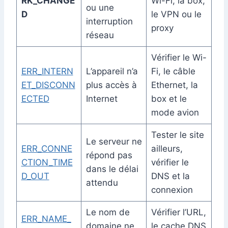
RK_CHANGE
Wi-Fi, la box,
ou une
D
le VPN ou le
interruption
proxy
réseau
Vérifier le Wi-
ERR_INTERN
L’appareil n’a
Fi, le câble
ET_DISCONN
plus accès à
Ethernet, la
ECTED
Internet
box et le
mode avion
Tester le site
Le serveur ne
ERR_CONNE
ailleurs,
répond pas
CTION_TIME
vérifier le
dans le délai
D_OUT
DNS et la
attendu
connexion
Le nom de
Vérifier l’URL,
ERR_NAME_
domaine ne
le cache DNS