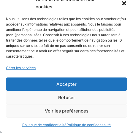
publics. Cette option doit être présentée
cookies
comme un test, pas comme une solution
obligatoire pour tout le monde.
Nous utilisons des technologies telles que les cookies pour stocker et/ou
accéder aux informations relatives aux appareils. Nous le faisons pour
améliorer l’expérience de navigation et pour afficher des publicités
Un VPN qui se reconnecte ou
(non-)personnalisées. Consentir à ces technologies nous autorisera à
traiter des données telles que le comportement de navigation ou les ID
change de serveur
uniques sur ce site. Le fait de ne pas consentir ou de retirer son
consentement peut avoir un effet négatif sur certaines fonctonnalités et
caractéristiques.
Un
VPN
modifie le chemin utilisé par votre
connexion Internet. Il peut être utile pour
Gérer les services
protéger la navigation, accéder à un réseau
professionnel ou utiliser un serveur situé dans
Accepter
un autre pays. Mais s’il se déconnecte, se
Refuser
reconnecte ou change de serveur pendant le
chargement d’une page, Chrome peut afficher
Voir les préférences
ERR_NETWORK_CHANGED
.
Politique de confidentialité
Politique de confidentialité