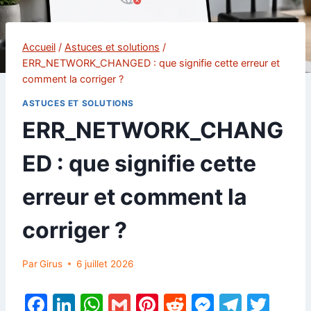
Accueil
/
Astuces et solutions
/
ERR_NETWORK_CHANGED : que signifie cette erreur et
comment la corriger ?
ASTUCES ET SOLUTIONS
ERR_NETWORK_CHANG
ED : que signifie cette
erreur et comment la
corriger ?
Par
Girus
6 juillet 2026
F
Li
W
G
Pi
R
M
T
T