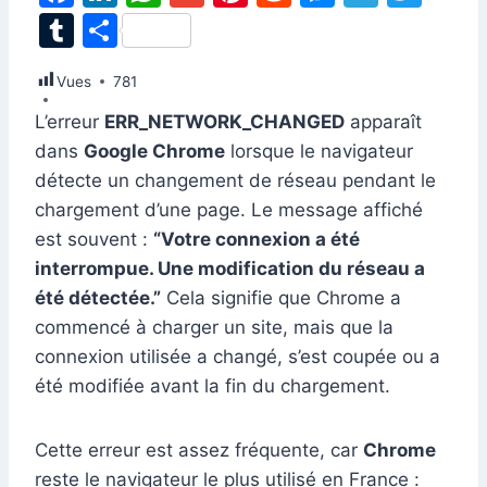
a
n
h
m
nt
e
e
el
w
T
P
c
k
at
ai
er
d
s
e
itt
u
ar
Vues
e
781
e
s
l
e
di
s
gr
er
m
ta
b
dI
A
st
t
e
a
L’erreur
ERR_NETWORK_CHANGED
apparaît
bl
g
dans
Google Chrome
lorsque le navigateur
o
n
p
n
m
r
er
détecte un changement de réseau pendant le
o
p
g
chargement d’une page. Le message affiché
k
er
est souvent :
“Votre connexion a été
interrompue. Une modification du réseau a
été détectée.”
Cela signifie que Chrome a
commencé à charger un site, mais que la
connexion utilisée a changé, s’est coupée ou a
été modifiée avant la fin du chargement.
Cette erreur est assez fréquente, car
Chrome
reste le navigateur le plus utilisé en France :