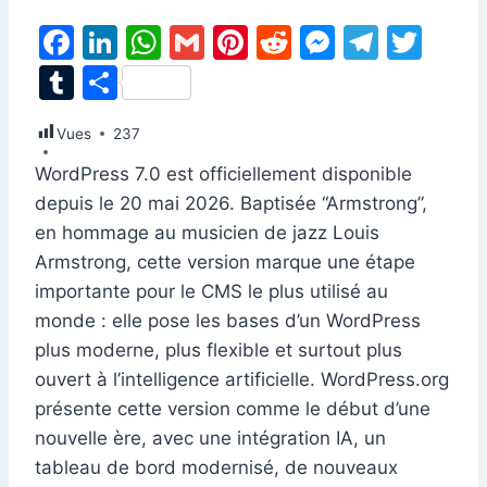
F
Li
W
G
Pi
R
M
T
T
a
n
h
m
nt
e
e
el
w
T
P
c
k
at
ai
er
d
s
e
itt
u
ar
Vues
e
237
e
s
l
e
di
s
gr
er
m
ta
b
dI
A
st
t
e
a
WordPress 7.0 est officiellement disponible
bl
g
depuis le 20 mai 2026. Baptisée “Armstrong”,
o
n
p
n
m
r
er
en hommage au musicien de jazz Louis
o
p
g
Armstrong, cette version marque une étape
k
er
importante pour le CMS le plus utilisé au
monde : elle pose les bases d’un WordPress
plus moderne, plus flexible et surtout plus
ouvert à l’intelligence artificielle. WordPress.org
présente cette version comme le début d’une
nouvelle ère, avec une intégration IA, un
tableau de bord modernisé, de nouveaux