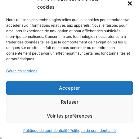
Pour un propriétaire de site, la bonne question
cookies
n’est donc pas seulement : “WordPress 7.0 a-t-
il de l’IA ?” La vraie question est : “Quels
Nous utilisons des technologies telles que les cookies pour stocker et/ou
accéder aux informations relatives aux appareils. Nous le faisons pour
usages IA sont utiles pour mon site, avec
améliorer l’expérience de navigation et pour afficher des publicités
quelles données, quel fournisseur, quel coût et
(non-)personnalisées. Consentir à ces technologies nous autorisera à
traiter des données telles que le comportement de navigation ou les ID
quel niveau de contrôle ?”
uniques sur ce site. Le fait de ne pas consentir ou de retirer son
consentement peut avoir un effet négatif sur certaines fonctonnalités et
caractéristiques.
Sur un blog, l’IA peut aider à créer des titres,
des résumés, des suggestions d’images ou des
Gérer les services
balises alt. Sur un site média, elle peut
accélérer des workflows éditoriaux. Sur une
Accepter
boutique WooCommerce, elle pourrait aider à
Refuser
améliorer des fiches produits, mais il faudra
être très attentif à la qualité, aux erreurs
Voir les préférences
factuelles et aux informations commerciales
sensibles.
Politique de confidentialité
Politique de confidentialité