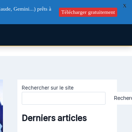
X
aude, Gemini...) prêts à
Télécharger gratuitement
s
Formations
Blog
Contactez-nous
Rechercher sur le site
Recher
Derniers articles