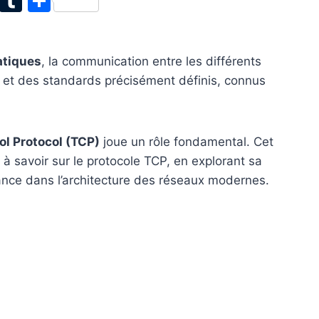
T
T
P
w
u
ar
itt
m
ta
atiques
, la communication entre les différents
er
bl
g
s et des standards précisément définis, connus
r
er
l Protocol (TCP)
joue un rôle fondamental. Cet
a à savoir sur le protocole TCP, en explorant sa
ance dans l’architecture des réseaux modernes.