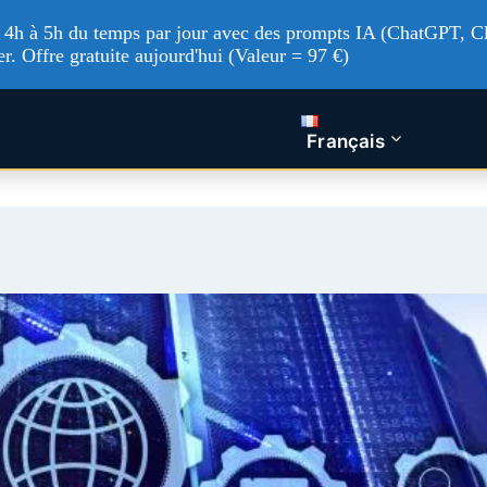
'à 4h à 5h du temps par jour avec des prompts IA (ChatGPT, Cl
er. Offre gratuite aujourd'hui (Valeur = 97 €)
tualités Tech
Intelligence artificielle
Nos service
Français