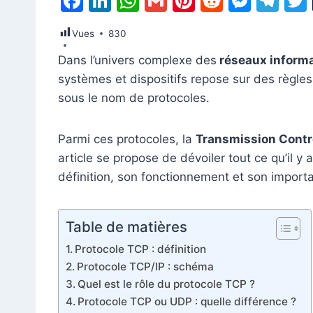
F
Li
W
G
Pi
R
M
T
a
n
h
m
nt
e
e
el
Vues
830
c
k
at
ai
er
d
s
e
Dans l’univers complexe des
réseaux inform
e
e
s
l
e
di
s
gr
systèmes et dispositifs repose sur des règle
b
dI
A
st
t
e
a
sous le nom de protocoles.
o
n
p
n
m
o
p
g
Parmi ces protocoles, la
Transmission Contro
k
er
article se propose de dévoiler tout ce qu’il y 
définition, son fonctionnement et son import
Table de matières
Protocole TCP : définition
Protocole TCP/IP : schéma
Quel est le rôle du protocole TCP ?
Protocole TCP ou UDP : quelle différence ?