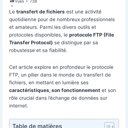
Vues
e
738
e
s
l
e
di
s
gr
er
m
ta
b
dI
A
st
t
e
a
Le
transfert de fichiers
est une activité
bl
g
quotidienne pour de nombreux professionnels
o
n
p
n
m
r
er
et amateurs. Parmi les divers outils et
o
p
g
protocoles disponibles, le
protocole FTP (File
k
er
Transfer Protocol)
se distingue par sa
robustesse et sa fiabilité.
Cet article explore en profondeur le protocole
FTP, un pilier dans le monde du transfert de
fichiers, en mettant en lumière ses
caractéristiques, son fonctionnement
et son
rôle crucial dans l’échange de données sur
internet.
Table de matières