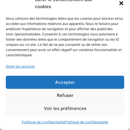
cookies
Quelques logiciels clients
Nous utilisons des technologies telles que les cookies pour stocker et/ou
accéder aux informations relatives aux appareils. Nous le faisons pour
FTP
améliorer l’expérience de navigation et pour afficher des publicités
(non-)personnalisées. Consentir à ces technologies nous autorisera à
traiter des données telles que le comportement de navigation ou les ID
Les
logiciels clients FTP
sont essentiels pour
uniques sur ce site. Le fait de ne pas consentir ou de retirer son
consentement peut avoir un effet négatif sur certaines fonctonnalités et
faciliter l’utilisation du protocole FTP,
caractéristiques.
permettant aux utilisateurs d’établir des
Gérer les services
connexions, de naviguer dans les répertoires
de serveurs, et de transférer des fichiers de
Accepter
manière intuitive.
Refuser
FileZilla
est largement reconnu pour sa
Voir les préférences
gratuité, son caractère open-source, et sa
facilité d’utilisation, supportant FTP, FTPS et
Politique de confidentialité
Politique de confidentialité
SFTP. Pour les utilisateurs
Windows
,
WinSCP