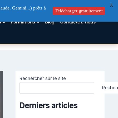
X
aude, Gemini...) prêts à
Télécharger gratuitement
s
Formations
Blog
Contactez-nous
Rechercher sur le site
Recher
Derniers articles