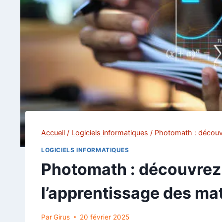
Accueil
/
Logiciels informatiques
/
Photomath : découvr
LOGICIELS INFORMATIQUES
Photomath : découvrez 
l’apprentissage des m
Par
Girus
20 février 2025