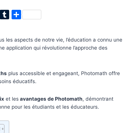
T
T
P
w
u
ar
itt
m
ta
s les aspects de notre vie, l’éducation a connu une
er
bl
g
ne application qui révolutionne l’approche des
r
er
ths
plus accessible et engageant, Photomath offre
oins éducatifs.
ix
et les
avantages de Photomath
, démontrant
nne pour les étudiants et les éducateurs.