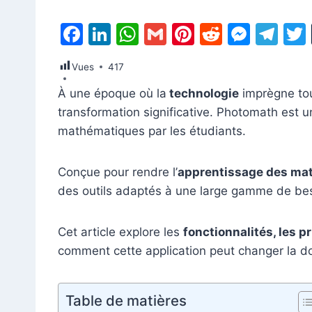
F
Li
W
G
Pi
R
M
T
a
n
h
m
nt
e
e
el
Vues
417
c
k
at
ai
er
d
s
e
À une époque où la
technologie
imprègne tou
e
e
s
l
e
di
s
gr
transformation significative. Photomath est u
b
dI
A
st
t
e
a
mathématiques par les étudiants.
o
n
p
n
m
o
p
g
Conçue pour rendre l’
apprentissage des ma
k
er
des outils adaptés à une large gamme de bes
Cet article explore les
fonctionnalités, les pr
comment cette application peut changer la do
Table de matières