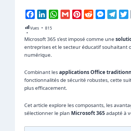
F
Li
W
G
Pi
R
M
T
a
n
h
m
nt
e
e
el
Vues
815
c
k
at
ai
er
d
ss
e
Microsoft 365 s’est imposé comme une
solut
e
e
s
l
e
di
e
g
entreprises et le secteur éducatif souhaitant o
b
dI
A
st
t
n
ra
numérique.
o
n
p
g
m
o
p
er
Combinant les
applications Office traditionn
k
fonctionnalités de sécurité robustes, cette s
plus efficacement.
Cet article explore les composants, les avantage
sélectionner le plan
Microsoft 365
adapté à v