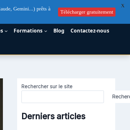
X
aude, Gemini...) prêts à
Télécharger gratuitement
es
Formations
Blog
Contactez-nous
Rechercher sur le site
Recher
Derniers articles