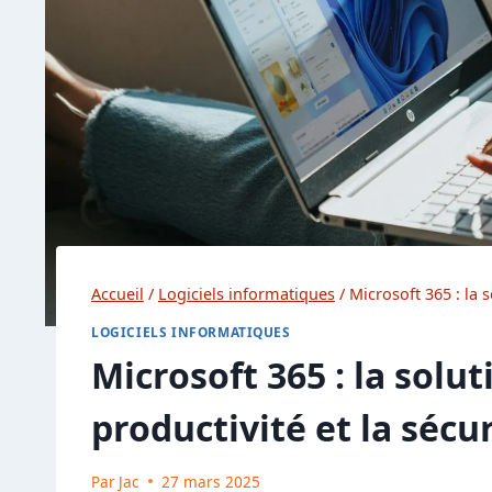
Accueil
/
Logiciels informatiques
/
Microsoft 365 : la 
LOGICIELS INFORMATIQUES
Microsoft 365 : la solu
productivité et la sécu
Par
Jac
27 mars 2025