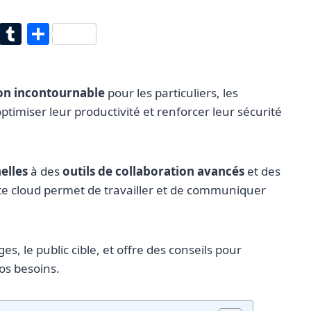
T
T
P
w
u
ar
itt
m
ta
ion incontournable
pour les particuliers, les
er
bl
g
ptimiser leur productivité et renforcer leur sécurité
r
er
elles
à des
outils de collaboration avancés
et des
uite cloud permet de travailler et de communiquer
s, le public cible, et offre des conseils pour
os besoins.