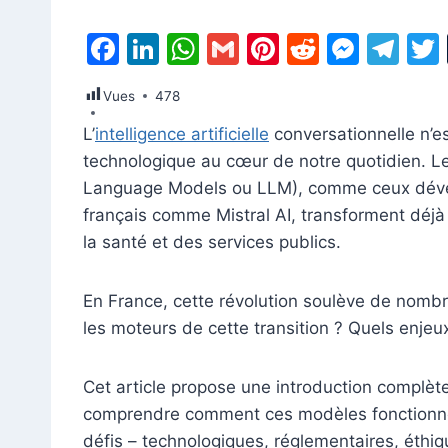
F
Li
W
G
Pi
R
M
T
a
n
h
m
nt
e
e
el
Vues
478
c
k
at
ai
er
d
s
e
L’
intelligence artificielle
conversationnelle n’es
e
e
s
l
e
di
s
gr
technologique au cœur de notre quotidien. L
b
dI
A
st
t
e
a
Language Models ou LLM), comme ceux dével
o
n
p
n
m
français comme Mistral AI, transforment déjà 
o
p
g
la santé et des services publics.
k
er
En France, cette révolution soulève de nomb
les moteurs de cette transition ? Quels enjeux
Cet article propose une introduction complèt
comprendre comment ces modèles fonctionnent,
défis – technologiques, réglementaires, éthique