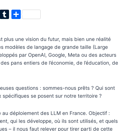
T
T
P
w
u
ar
itt
m
ta
t plus une vision du futur, mais bien une réalité
er
bl
g
es modèles de langage de grande taille (Large
r
er
oppés par OpenAI, Google, Meta ou des acteurs
des pans entiers de l’économie, de l’éducation, de
reuses questions : sommes-nous prêts ? Qui sont
 spécifiques se posent sur notre territoire ?
e au déploiement des LLM en France. Objectif :
 qui les développe, où ils sont utilisés, et quels
s – il nous faut relever pour tirer parti de cette