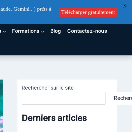
X
aude, Gemini...) prêts à
Télécharger gratuitement
s
Formations
Blog
Contactez-nous
Rechercher sur le site
Recher
Derniers articles