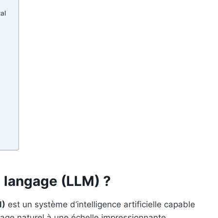
al
 langage (LLM) ?
M)
est un système d’intelligence artificielle capable
age naturel à une échelle impressionnante.