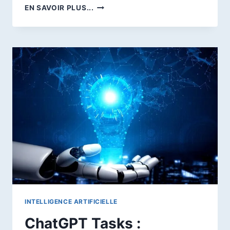
COMMENT
EN SAVOIR PLUS...
ACTIVER
LE
CHIFFREMENT
DE
BOUT
EN
BOUT
(E2EE)
SUR
WHATSAPP
?
INTELLIGENCE ARTIFICIELLE
ChatGPT Tasks :