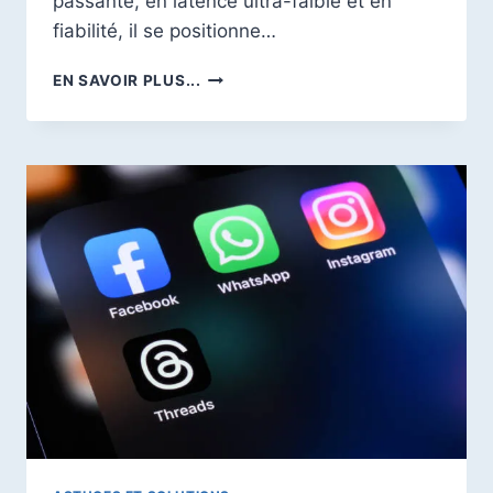
passante, en latence ultra-faible et en
fiabilité, il se positionne…
COMPRENDRE
EN SAVOIR PLUS...
LA
NORME
WI-
FI
7
DOMESTIQUE
:
LE
GUIDE
COMPLET