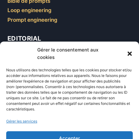
Bible de prompts
Loop engineering
Prompt engineering
EDITORIAL
Gérer le consentement aux
Blog
cookies
Comparatifs
Nous utilisons des technologies telles que les cookies pour stocker et/ou
Formations
accéder aux informations relatives aux appareils. Nous le faisons pour
améliorer l’expérience de navigation et pour afficher des publicités
Newsletter
(non-)personnalisées. Consentir à ces technologies nous autorisera à
Équipe éditoriale
traiter des données telles que le comportement de navigation ou les ID
uniques sur ce site. Le fait de ne pas consentir ou de retirer son
Politique éditoriale
consentement peut avoir un effet négatif sur certaines fonctonnalités et
caractéristiques.
Méthodologie de test
Transparence et affiliation
Gérer les services
CritiquePlus dans les médias
Accepter