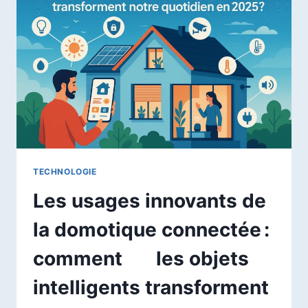
LE
GUIDE
COMPLET
POUR
LES
PROFESSIONNELS
DU
VISUEL
TECHNOLOGIE
Les usages innovants de
la domotique connectée :
comment les objets
intelligents transforment