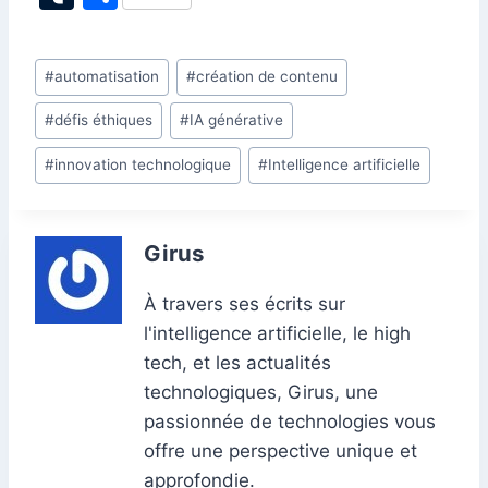
c
k
at
ai
er
d
s
e
itt
u
ar
e
e
s
l
e
di
s
gr
er
m
ta
Étiquettes
#
automatisation
#
création de contenu
b
dI
A
st
t
e
a
bl
g
de
o
n
p
n
m
r
er
#
défis éthiques
#
IA générative
la
o
p
g
publication :
#
innovation technologique
#
Intelligence artificielle
k
er
Girus
À travers ses écrits sur
l'intelligence artificielle, le high
tech, et les actualités
technologiques, Girus, une
passionnée de technologies vous
offre une perspective unique et
approfondie.