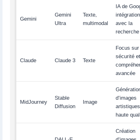
IA de Goog
Gemini
Texte,
intégration
Gemini
Ultra
multimodal
avec la
recherche
Focus sur 
sécurité et
Claude
Claude 3
Texte
compréhe
avancée
Génératio
Stable
d’images
MidJourney
Image
Diffusion
artistique
haute qual
Création
DALL·E
d’images