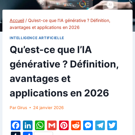
Accueil
/
Qu’est-ce que l’IA générative ? Définition,
avantages et applications en 2026
INTELLIGENCE ARTIFICIELLE
Qu’est-ce que l’IA
générative ? Définition,
avantages et
applications en 2026
Par
Girus
24 janvier 2026
F
Li
W
G
Pi
R
M
T
T
a
n
h
m
nt
e
e
el
w