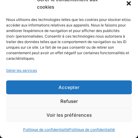
Mistral AI
cookies
DeepSeek
Grok AI
Nous utilisons des technologies telles que les cookies pour stocker et/ou
accéder aux informations relatives aux appareils. Nous le faisons pour
DALL-E
améliorer l’expérience de navigation et pour afficher des publicités
(non-)personnalisées. Consentir à ces technologies nous autorisera à
Midjourney
traiter des données telles que le comportement de navigation ou les ID
Google Gemini
uniques sur ce site. Le fait de ne pas consentir ou de retirer son
consentement peut avoir un effet négatif sur certaines fonctonnalités et
Microsoft Copilot
caractéristiques.
Gérer les services
CATEGORIES
Accepter
Intelligence artificielle
Refuser
Astuces et solutions
Voir les préférences
Technologie
Logiciels informatiques
Politique de confidentialité
Politique de confidentialité
Hébergement web