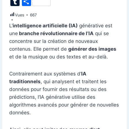
T
P
c
k
at
ai
er
d
s
e
itt
u
ar
Vues
e
667
e
s
l
e
di
s
gr
er
m
ta
b
dI
A
st
t
e
a
L’
intelligence artificielle (IA)
générative est
bl
g
une
branche révolutionnaire de l’IA
qui se
o
n
p
n
m
r
er
concentre sur la création de nouveaux
o
p
g
contenus. Elle permet de
générer des images
k
er
et de la musique ou des textes et au-delà.
Contrairement aux systèmes d’
IA
traditionnels
, qui analysent et traitent les
données pour fournir des résultats ou des
prédictions, l’IA générative utilise des
algorithmes avancés pour générer de nouvelles
données.