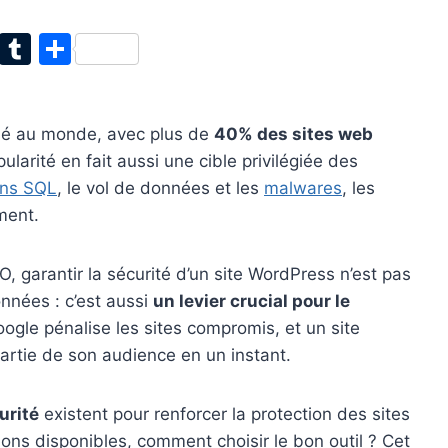
T
T
P
w
u
ar
itt
m
ta
isé au monde, avec plus de
40% des sites web
er
bl
g
larité en fait aussi une cible privilégiée des
r
er
ons SQL
, le vol de données et les
malwares
, les
ment.
, garantir la sécurité d’un site WordPress n’est pas
nnées : c’est aussi
un levier crucial pour le
oogle pénalise les sites compromis, et un site
artie de son audience en un instant.
urité
existent pour renforcer la protection des sites
ions disponibles, comment choisir le bon outil ? Cet