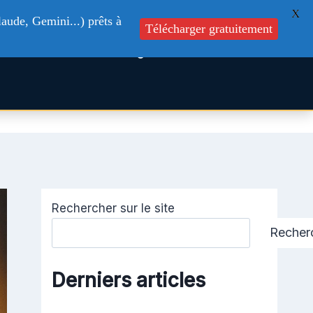
X
aude, Gemini...) prêts à
Télécharger gratuitement
s
Formations
Blog
Contactez-nous
Rechercher sur le site
Recher
Derniers articles