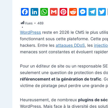
F
Li
W
G
Pi
R
M
T
a
n
h
m
nt
e
e
el
Vues
469
c
k
at
ai
er
d
s
e
WordPress
reste en 2026 le CMS le plus util
e
e
s
l
e
di
s
gr
fonctionnant sous cette plateforme. Cette popu
b
dI
A
st
t
e
a
hackers. Entre les
attaques DDoS
, les
injecti
o
n
p
n
m
menaces sont constantes et évoluent rapide
o
p
g
k
er
Pour un éditeur de site ou un responsable SEO
seulement une question de protection des do
référencement et la génération de trafic
. G
victime de piratage peut perdre une grande p
Heureusement, de nombreux
plugins de séc
WordPress. Mais face à la diversité des solut