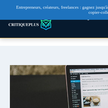
Entrepreneurs, créateurs, freelances : gagnez jusqu
copier-coll
Technologie
Ac
Aller
au
contenu