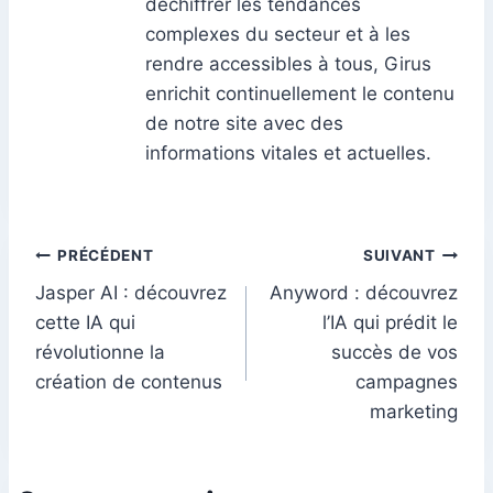
déchiffrer les tendances
complexes du secteur et à les
rendre accessibles à tous, Girus
enrichit continuellement le contenu
de notre site avec des
informations vitales et actuelles.
Navigation
PRÉCÉDENT
SUIVANT
Jasper AI : découvrez
Anyword : découvrez
de
cette IA qui
l’IA qui prédit le
l’article
révolutionne la
succès de vos
création de contenus
campagnes
marketing