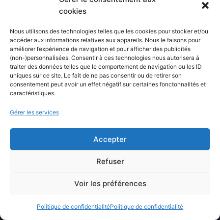
ChatGPT
cookies
Claude
Nous utilisons des technologies telles que les cookies pour stocker et/ou
Mistral AI
accéder aux informations relatives aux appareils. Nous le faisons pour
améliorer l’expérience de navigation et pour afficher des publicités
DeepSeek
(non-)personnalisées. Consentir à ces technologies nous autorisera à
Grok AI
traiter des données telles que le comportement de navigation ou les ID
uniques sur ce site. Le fait de ne pas consentir ou de retirer son
DALL-E
consentement peut avoir un effet négatif sur certaines fonctonnalités et
caractéristiques.
Midjourney
Google Gemini
Gérer les services
Microsoft Copilot
Accepter
Refuser
CATEGORIES
Voir les préférences
Intelligence artificielle
Politique de confidentialité
Politique de confidentialité
Astuces et solutions