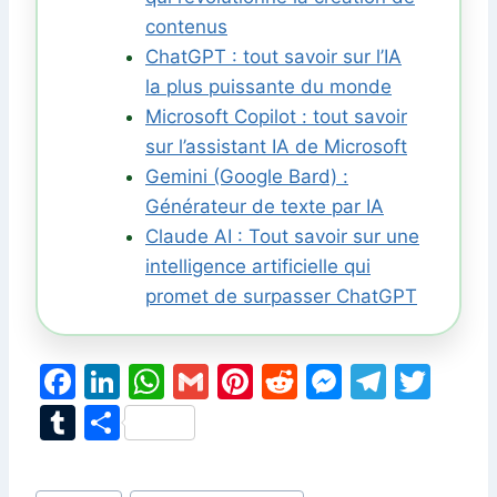
contenus
ChatGPT : tout savoir sur l’IA
la plus puissante du monde
Microsoft Copilot : tout savoir
sur l’assistant IA de Microsoft
Gemini (Google Bard) :
Générateur de texte par IA
Claude AI : Tout savoir sur une
intelligence artificielle qui
promet de surpasser ChatGPT
F
Li
W
G
Pi
R
M
T
T
a
n
h
m
nt
e
e
el
w
T
P
c
k
at
ai
er
d
s
e
itt
u
ar
e
e
s
l
e
di
s
gr
er
m
ta
Étiquettes