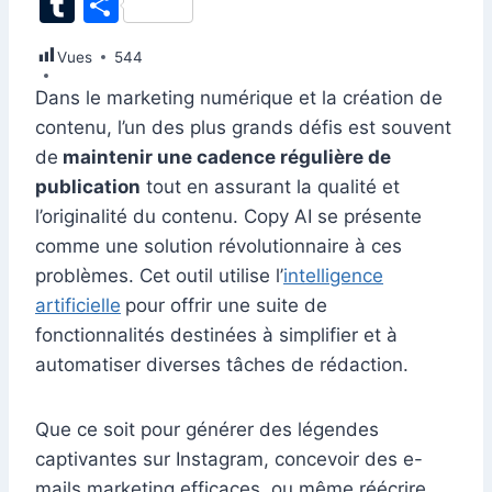
T
P
c
k
at
ai
er
d
s
e
itt
u
ar
Vues
e
544
e
s
l
e
di
s
gr
er
m
ta
b
dI
A
st
t
e
a
Dans le marketing numérique et la création de
bl
g
contenu, l’un des plus grands défis est souvent
o
n
p
n
m
r
er
de
maintenir une cadence régulière de
o
p
g
publication
tout en assurant la qualité et
k
er
l’originalité du contenu. Copy AI se présente
comme une solution révolutionnaire à ces
problèmes. Cet outil utilise l’
intelligence
artificielle
pour offrir une suite de
fonctionnalités destinées à simplifier et à
automatiser diverses tâches de rédaction.
Que ce soit pour générer des légendes
captivantes sur Instagram, concevoir des e-
mails marketing efficaces, ou même réécrire