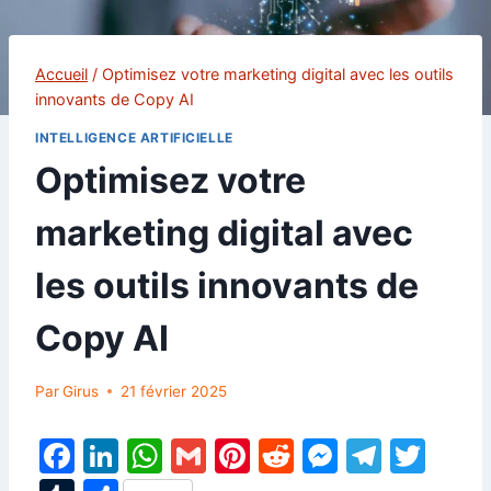
Accueil
/
Optimisez votre marketing digital avec les outils
innovants de Copy AI
INTELLIGENCE ARTIFICIELLE
Optimisez votre
marketing digital avec
les outils innovants de
Copy AI
Par
Girus
21 février 2025
F
Li
W
G
Pi
R
M
T
T
a
n
h
m
nt
e
e
el
w