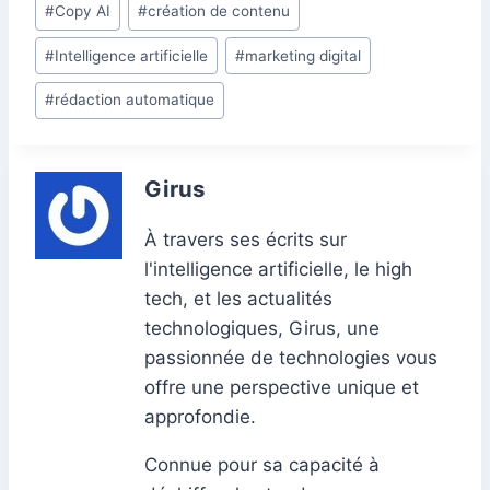
#
Copy AI
#
création de contenu
b
dI
A
st
t
e
a
bl
g
de
o
n
p
n
m
r
er
#
Intelligence artificielle
#
marketing digital
la
o
p
g
publication :
#
rédaction automatique
k
er
Girus
À travers ses écrits sur
l'intelligence artificielle, le high
tech, et les actualités
technologiques, Girus, une
passionnée de technologies vous
offre une perspective unique et
approfondie.
Connue pour sa capacité à