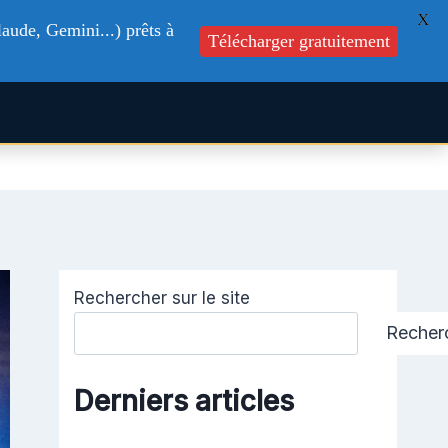
X
aude, Gemini...) prêts à
Télécharger gratuitement
s
Formations
Blog
Contactez-nous
Rechercher sur le site
Recher
Derniers articles