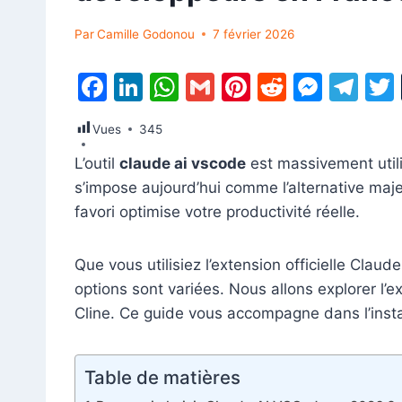
Par
Camille Godonou
7 février 2026
F
Li
W
G
Pi
R
M
T
a
n
h
m
nt
e
e
el
Vues
345
c
k
at
ai
er
d
s
e
L’outil
claude ai vscode
est massivement utili
e
e
s
l
e
di
s
gr
s’impose aujourd’hui comme l’alternative maje
b
dI
A
st
t
e
a
favori optimise votre productivité réelle.
o
n
p
n
m
o
p
g
Que vous utilisiez l’extension officielle Clau
k
er
options sont variées. Nous allons explorer l’e
Cline. Ce guide vous accompagne dans l’install
Table de matières