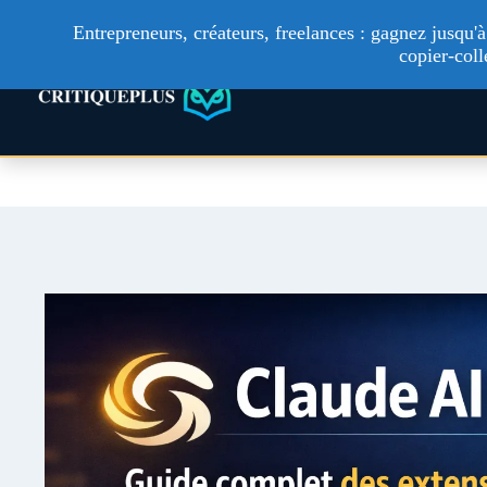
Entrepreneurs, créateurs, freelances : gagnez jusqu
copier-coll
Technologie
Ac
Aller
au
contenu