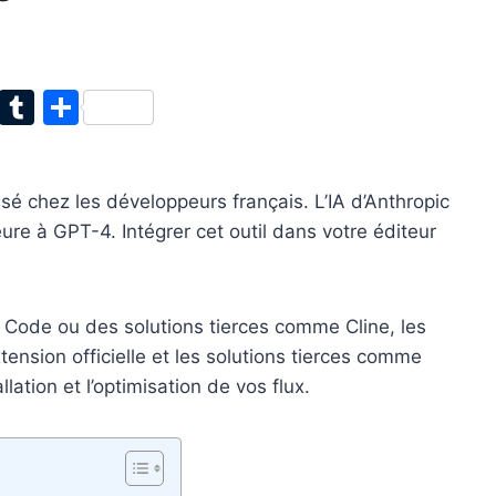
T
T
P
w
u
ar
itt
m
ta
sé chez les développeurs français. L’IA d’Anthropic
er
bl
g
ure à GPT-4. Intégrer cet outil dans votre éditeur
r
er
de Code ou des solutions tierces comme Cline, les
xtension officielle et les solutions tierces comme
ation et l’optimisation de vos flux.