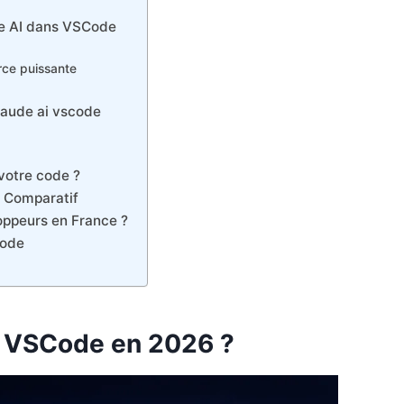
de AI dans VSCode
rce puissante
claude ai vscode
votre code ?
e Comparatif
oppeurs en France ?
Code
I VSCode en 2026 ?