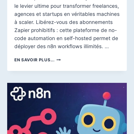
le levier ultime pour transformer freelances,
agences et startups en véritables machines
à scaler. Libérez-vous des abonnements
Zapier prohibitifs : cette plateforme de no-
code automation en self-hosted permet de
déployer des n8n workflows illimités. …
N8N
EN SAVOIR PLUS...
AUTOMATION
:
GUIDE
COMPLET
POUR
AUTOMATISER
VOTRE
BUSINESS
SANS
LIMITES