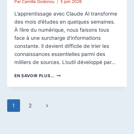
Par
Camille Godonou
5 juin 2026
L’apprentissage avec Claude AI transforme
des mois d’études en quelques semaines.
À l’ère du numérique, nous faisons tous
face à une surcharge d’informations
constante. Il devient difficile de trier les
connaissances essentielles parmi des
milliers de sources. L’outil développé par…
CLAUDE
EN SAVOIR PLUS...
AI
APPRENTISSAGE
:
COMMENT
Navigation
Page
1
2
APPRENDRE
PLUS
de
suivante
VITE
GRÂCE
page
À