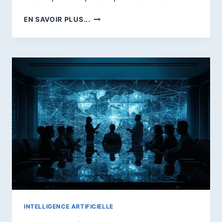
VIBE
EN SAVOIR PLUS...
CODING
:
DÉFINITION,
OUTILS
ET
RÉVOLUTION
DU
DÉVELOPPEMENT
IA
EN
2026
INTELLIGENCE ARTIFICIELLE