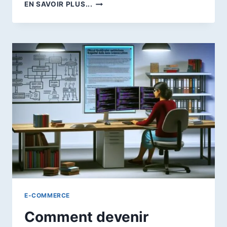
AI
EN SAVOIR PLUS...
GRATUIT
:
COMMENT
VENDRE
DES
FORMATIONS
EN
FRANCE
GRÂCE
À
L’INTELLIGENCE
ARTIFICIELLE
?
E-COMMERCE
Comment devenir