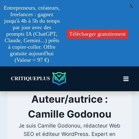
X
Entrepreneurs, créateurs,
freelances : gagnez
jusqu'à 4h à 5h du temps
par jour avec des
prompts IA (ChatGPT,
Télécharger gratuitement
Claude, Gemini...) prêts
à copier-coller. Offre
gratuite aujourd'hui
(Valeur = 97 €)
Aller
au
contenu
Auteur/autrice :
Camille Godonou
Je suis Camille Godonou, rédacteur Web
SEO et éditeur WordPress. Expert en