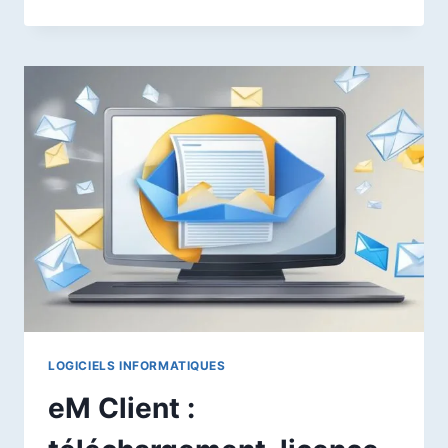
PROMO
CODE
:
EXISTE-
T-
IL
UN
CODE
DE
RÉDUCTION
EN
2026
?
LOGICIELS INFORMATIQUES
eM Client :