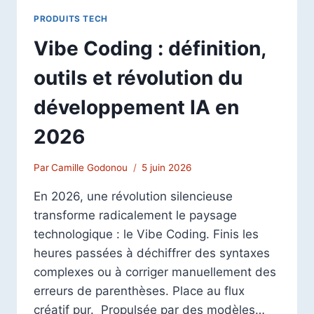
ET
PRODUITS TECH
AVIS
COMPLET
Vibe Coding : définition,
2026
outils et révolution du
développement IA en
2026
Par
Camille Godonou
5 juin 2026
En 2026, une révolution silencieuse
transforme radicalement le paysage
technologique : le Vibe Coding. Finis les
heures passées à déchiffrer des syntaxes
complexes ou à corriger manuellement des
erreurs de parenthèses. Place au flux
créatif pur. Propulsée par des modèles…