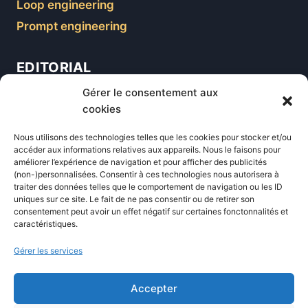
Loop engineering
Prompt engineering
EDITORIAL
Gérer le consentement aux
Blog
cookies
Comparatifs
Nous utilisons des technologies telles que les cookies pour stocker et/ou
Formations
accéder aux informations relatives aux appareils. Nous le faisons pour
améliorer l’expérience de navigation et pour afficher des publicités
Newsletter
(non-)personnalisées. Consentir à ces technologies nous autorisera à
Équipe éditoriale
traiter des données telles que le comportement de navigation ou les ID
uniques sur ce site. Le fait de ne pas consentir ou de retirer son
Politique éditoriale
consentement peut avoir un effet négatif sur certaines fonctonnalités et
caractéristiques.
Méthodologie de test
Transparence et affiliation
Gérer les services
CritiquePlus dans les médias
Accepter