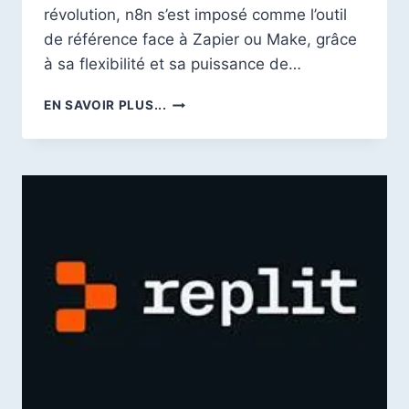
révolution, n8n s’est imposé comme l’outil
de référence face à Zapier ou Make, grâce
à sa flexibilité et sa puissance de…
FORMATION
EN SAVOIR PLUS...
N8N
:
OÙ
SE
FORMER
EN
FRANCE
AVEC
CPF
POUR
DEVENIR
EXPERT
EN
AUTOMATISATION
IA