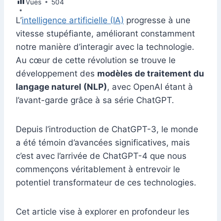
Vues
e
504
e
s
l
e
di
s
gr
er
m
ta
b
dI
A
st
t
e
a
L’
intelligence artificielle (IA)
progresse à une
bl
g
vitesse stupéfiante, améliorant constamment
o
n
p
n
m
r
er
notre manière d’interagir avec la technologie.
o
p
g
Au cœur de cette révolution se trouve le
k
er
développement des
modèles de traitement du
langage naturel (NLP)
, avec OpenAI étant à
l’avant-garde grâce à sa série ChatGPT.
Depuis l’introduction de ChatGPT-3, le monde
a été témoin d’avancées significatives, mais
c’est avec l’arrivée de ChatGPT-4 que nous
commençons véritablement à entrevoir le
potentiel transformateur de ces technologies.
Cet article vise à explorer en profondeur les