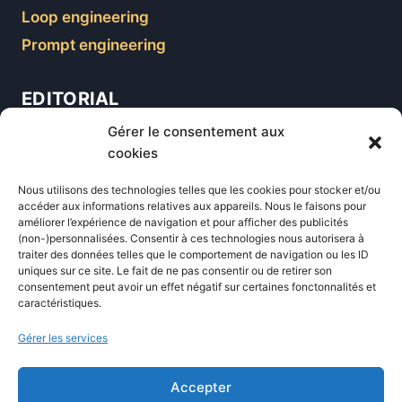
Loop engineering
Prompt engineering
EDITORIAL
Gérer le consentement aux
Blog
cookies
Comparatifs
Nous utilisons des technologies telles que les cookies pour stocker et/ou
Formations
accéder aux informations relatives aux appareils. Nous le faisons pour
améliorer l’expérience de navigation et pour afficher des publicités
Newsletter
(non-)personnalisées. Consentir à ces technologies nous autorisera à
Équipe éditoriale
traiter des données telles que le comportement de navigation ou les ID
uniques sur ce site. Le fait de ne pas consentir ou de retirer son
Politique éditoriale
consentement peut avoir un effet négatif sur certaines fonctonnalités et
caractéristiques.
Méthodologie de test
Transparence et affiliation
Gérer les services
CritiquePlus dans les médias
Accepter