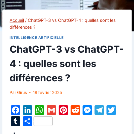
Accueil
/
ChatGPT-3 vs ChatGPT-4 : quelles sont les
différences ?
INTELLIGENCE ARTIFICIELLE
ChatGPT-3 vs ChatGPT-
4 : quelles sont les
différences ?
Par
Girus
18 février 2025
F
Li
W
G
Pi
R
M
T
T
a
n
h
m
nt
e
e
el
w
T
P
c
k
at
ai
er
d
s
e
itt
u
ar