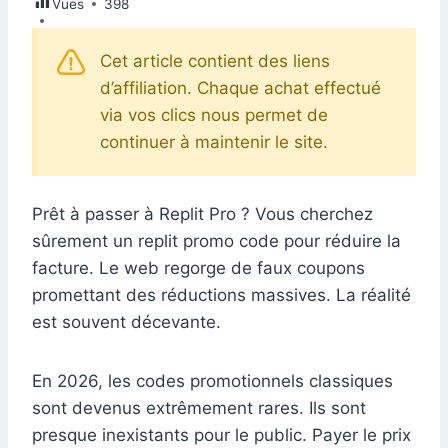
Vues
e
398
e
s
l
e
di
s
gr
er
m
ta
b
dI
A
st
t
e
a
bl
g
Cet article contient des liens
o
n
p
n
m
r
er
d’affiliation. Chaque achat effectué
o
p
g
via vos clics nous permet de
k
er
continuer à maintenir le site.
Prêt à passer à Replit Pro ? Vous cherchez
sûrement un replit promo code pour réduire la
facture. Le web regorge de faux coupons
promettant des réductions massives. La réalité
est souvent décevante.
En 2026, les codes promotionnels classiques
sont devenus extrêmement rares. Ils sont
presque inexistants pour le public. Payer le prix