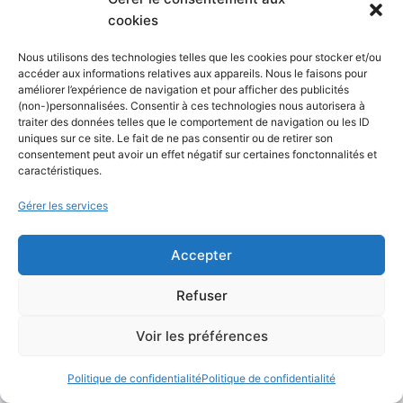
cookies
Si vous avez le budget :
Prenez
Nous utilisons des technologies telles que les cookies pour stocker et/ou
l’abonnement annuel Replit. C’est la seule
accéder aux informations relatives aux appareils. Nous le faisons pour
améliorer l’expérience de navigation et pour afficher des publicités
vraie « promo » garantie et fonctionnelle.
(non-)personnalisées. Consentir à ces technologies nous autorisera à
Si vous êtes étudiant :
Foncez sur le
traiter des données telles que le comportement de navigation ou les ID
uniques sur ce site. Le fait de ne pas consentir ou de retirer son
GitHub Student Pack.
consentement peut avoir un effet négatif sur certaines fonctonnalités et
Si vous voulez le prix le plus bas possible
caractéristiques.
:
Délaissez le modèle SaaS de Replit et
Gérer les services
passez sur une solution
VPS + Cursor
.
C’est le choix des développeurs optimisés
Accepter
en 2026.
Refuser
Prendre la décision stratégique
Voir les préférences
maintenant
par rapport à Replit Promo
Code
Politique de confidentialité
Politique de confidentialité