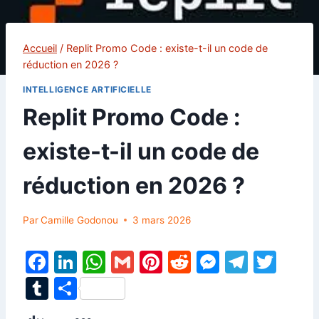
Accueil
/
Replit Promo Code : existe-t-il un code de
réduction en 2026 ?
INTELLIGENCE ARTIFICIELLE
Replit Promo Code :
existe-t-il un code de
réduction en 2026 ?
Par
Camille Godonou
3 mars 2026
F
Li
W
G
Pi
R
M
T
T
a
n
h
m
nt
e
e
el
w
T
P
c
k
at
ai
er
d
s
e
itt
u
ar