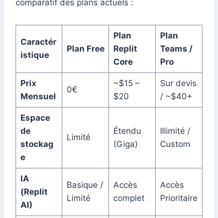
comparatif des plans actuels :
Plan
Plan
Caractér
Plan Free
Replit
Teams /
istique
Core
Pro
Prix
~$15 –
Sur devis
0€
Mensuel
$20
/ ~$40+
Espace
de
Étendu
Illimité /
Limité
stockag
(Giga)
Custom
e
IA
Basique /
Accès
Accès
(Replit
Limité
complet
Prioritaire
AI)