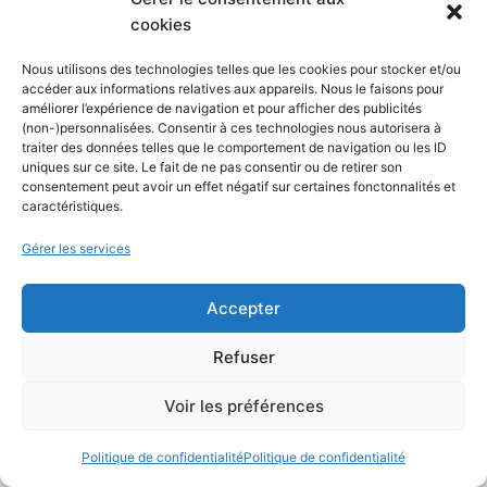
cookies
Nous utilisons des technologies telles que les cookies pour stocker et/ou
accéder aux informations relatives aux appareils. Nous le faisons pour
Nom
*
améliorer l’expérience de navigation et pour afficher des publicités
(non-)personnalisées. Consentir à ces technologies nous autorisera à
traiter des données telles que le comportement de navigation ou les ID
uniques sur ce site. Le fait de ne pas consentir ou de retirer son
consentement peut avoir un effet négatif sur certaines fonctonnalités et
caractéristiques.
E-mail
*
Gérer les services
Accepter
Site
Refuser
Enregistrer mon nom, mon e-mail et mon site dans le
navigateur pour mon prochain commentaire.
Voir les préférences
Oui, ajoutez-moi à votre liste de diffusion.
Politique de confidentialité
Politique de confidentialité