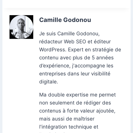
e
e
s
l
e
di
s
gr
er
m
ta
b
dI
A
st
t
e
a
bl
g
Camille Godonou
o
n
p
n
m
r
er
o
p
g
Je suis Camille Godonou,
rédacteur Web SEO et éditeur
k
er
WordPress. Expert en stratégie de
contenu avec plus de 5 années
d’expérience, j'accompagne les
entreprises dans leur visibilité
digitale.
Ma double expertise me permet
non seulement de rédiger des
contenus à forte valeur ajoutée,
mais aussi de maîtriser
l'intégration technique et