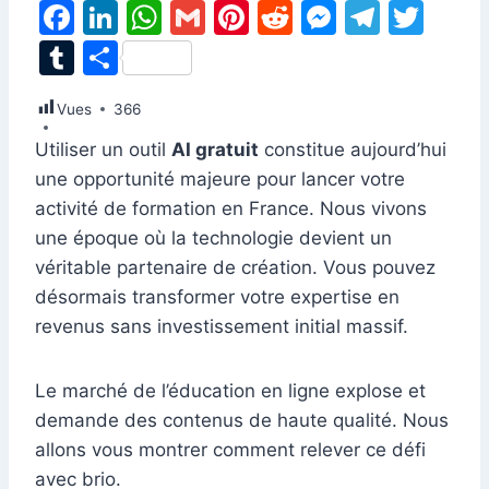
F
Li
W
G
Pi
R
M
T
T
a
n
h
m
nt
e
e
el
w
T
P
c
k
at
ai
er
d
s
e
itt
u
ar
Vues
e
366
e
s
l
e
di
s
gr
er
m
ta
b
dI
A
st
t
e
a
Utiliser un outil
AI gratuit
constitue aujourd’hui
bl
g
une opportunité majeure pour lancer votre
o
n
p
n
m
r
er
activité de formation en France. Nous vivons
o
p
g
une époque où la technologie devient un
k
er
véritable partenaire de création. Vous pouvez
désormais transformer votre expertise en
revenus sans investissement initial massif.
Le marché de l’éducation en ligne explose et
demande des contenus de haute qualité. Nous
allons vous montrer comment relever ce défi
avec brio.