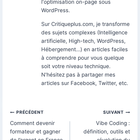
l'optimisation on-page sous
WordPress.
Sur Critiqueplus.com, je transforme
des sujets complexes (Intelligence
artificielle, High-tech, WordPress,
Hébergement…) en articles faciles
à comprendre pour vous quelque
soit votre niveau technique.
N'hésitez pas à partager mes
articles sur Facebook, Twitter, etc.
Navigation
PRÉCÉDENT
SUIVANT
Comment devenir
Vibe Coding :
de
formateur et gagner
définition, outils et
de l’argent en France
révolution du