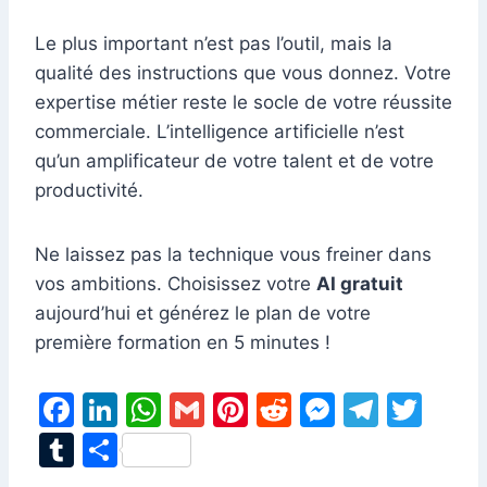
Le plus important n’est pas l’outil, mais la
qualité des instructions que vous donnez. Votre
expertise métier reste le socle de votre réussite
commerciale. L’intelligence artificielle n’est
qu’un amplificateur de votre talent et de votre
productivité.
Ne laissez pas la technique vous freiner dans
vos ambitions. Choisissez votre
AI gratuit
aujourd’hui et générez le plan de votre
première formation en 5 minutes !
F
Li
W
G
Pi
R
M
T
T
a
n
h
m
nt
e
e
el
w
T
P
c
k
at
ai
er
d
s
e
itt
u
ar