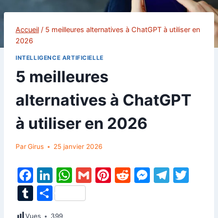
Accueil
/
5 meilleures alternatives à ChatGPT à utiliser en
2026
INTELLIGENCE ARTIFICIELLE
5 meilleures
alternatives à ChatGPT
à utiliser en 2026
Par
Girus
25 janvier 2026
F
Li
W
G
Pi
R
M
T
T
a
n
h
m
nt
e
e
el
w
T
P
c
k
at
ai
er
d
s
e
itt
u
ar