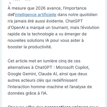
Vues
e
399
e
s
l
e
di
s
gr
er
m
ta
b
dI
A
st
t
e
a
À mesure que 2026 avance, l’importance
bl
g
de
l’
intelligence artificielle
dans notre quotidien
o
n
p
n
m
r
er
n’a jamais été aussi évidente. ChatGPT
o
p
g
d’OpenAI a marqué un tournant, mais l’évolution
k
er
rapide de la technologie a vu émerger de
nouvelles solutions IA pour vous aider à
booster la productivité.
Cet article met en lumière cinq de ces
alternatives à ChatGPT : Microsoft Copilot,
Google Gemini, Claude AI, ainsi que deux
autres acteurs clés qui redéfinissent
l’interaction homme-machine et l’analyse de
données grâce à l’IA.