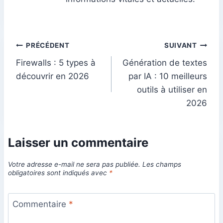
informations vitales et actuelles.
Navigation
PRÉCÉDENT
SUIVANT
Firewalls : 5 types à
Génération de textes
de
découvrir en 2026
par IA : 10 meilleurs
l’article
outils à utiliser en
2026
Laisser un commentaire
Votre adresse e-mail ne sera pas publiée.
Les champs
obligatoires sont indiqués avec
*
Commentaire
*