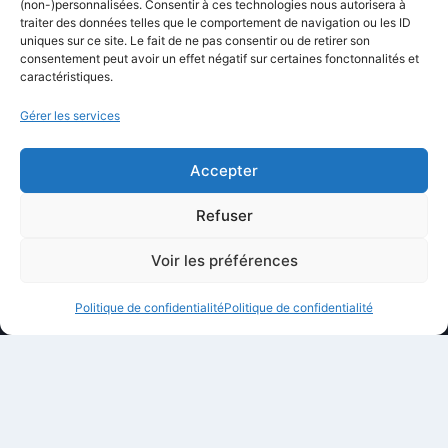
(non-)personnalisées. Consentir à ces technologies nous autorisera à
Comparatifs
traiter des données telles que le comportement de navigation ou les ID
uniques sur ce site. Le fait de ne pas consentir ou de retirer son
Formations
consentement peut avoir un effet négatif sur certaines fonctonnalités et
caractéristiques.
Newsletter
Équipe éditoriale
Gérer les services
Politique éditoriale
Accepter
Méthodologie de test
Transparence et affiliation
Refuser
CritiquePlus dans les médias
Voir les préférences
LIENS UTILES
Politique de confidentialité
Politique de confidentialité
Contactez-nous
Mentions légales
À propos de CritiquePlus
Partenariats et collaborations