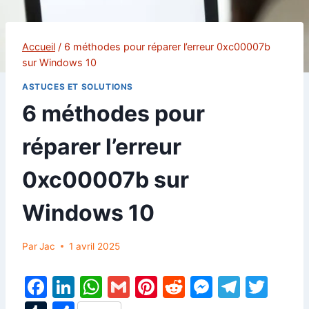
Accueil
/
6 méthodes pour réparer l’erreur 0xc00007b
sur Windows 10
ASTUCES ET SOLUTIONS
6 méthodes pour
réparer l’erreur
0xc00007b sur
Windows 10
Par
Jac
1 avril 2025
F
Li
W
G
Pi
R
M
T
T
a
n
h
m
nt
e
e
el
w