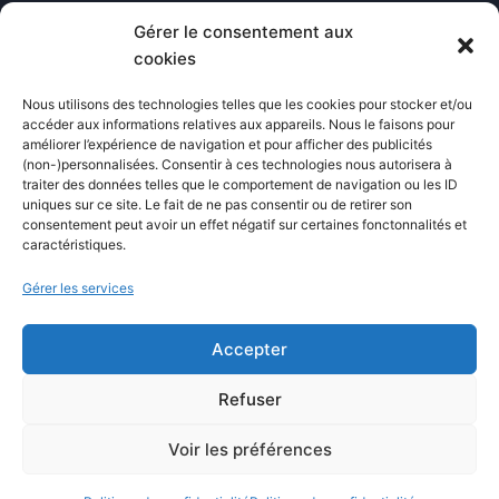
Gérer le consentement aux
Blog
cookies
Comparatifs
Nous utilisons des technologies telles que les cookies pour stocker et/ou
Formations
accéder aux informations relatives aux appareils. Nous le faisons pour
améliorer l’expérience de navigation et pour afficher des publicités
Newsletter
(non-)personnalisées. Consentir à ces technologies nous autorisera à
Équipe éditoriale
traiter des données telles que le comportement de navigation ou les ID
uniques sur ce site. Le fait de ne pas consentir ou de retirer son
Politique éditoriale
consentement peut avoir un effet négatif sur certaines fonctonnalités et
caractéristiques.
Méthodologie de test
Transparence et affiliation
Gérer les services
CritiquePlus dans les médias
Accepter
LIENS UTILES
Refuser
Contactez-nous
Voir les préférences
Mentions légales