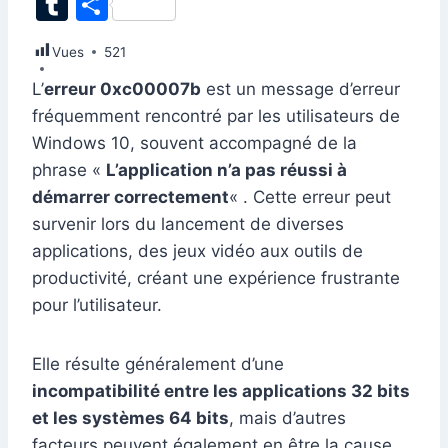
T
P
c
k
at
ai
er
d
s
e
itt
u
ar
Vues
e
521
e
s
l
e
di
s
gr
er
m
ta
b
dI
A
st
t
e
a
L’
erreur 0xc00007b
est un message d’erreur
bl
g
fréquemment rencontré par les utilisateurs de
o
n
p
n
m
r
er
Windows 10, souvent accompagné de la
o
p
g
phrase «
L’application n’a pas réussi à
k
er
démarrer correctement
« . Cette erreur peut
survenir lors du lancement de diverses
applications, des jeux vidéo aux outils de
productivité, créant une expérience frustrante
pour l’utilisateur.
Elle résulte généralement d’une
incompatibilité entre les applications 32 bits
et les systèmes 64 bits
, mais d’autres
facteurs peuvent également en être la cause.