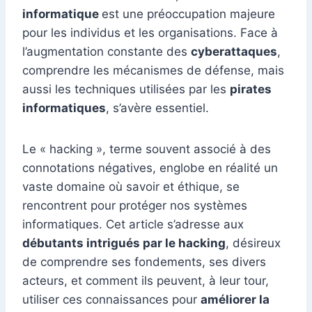
bl
g
informatique
est une préoccupation majeure
o
n
p
n
m
r
er
pour les individus et les organisations. Face à
o
p
g
l’augmentation constante des
cyberattaques
,
k
er
comprendre les mécanismes de défense, mais
aussi les techniques utilisées par les
pirates
informatiques
, s’avère essentiel.
Le « hacking », terme souvent associé à des
connotations négatives, englobe en réalité un
vaste domaine où savoir et éthique, se
rencontrent pour protéger nos systèmes
informatiques. Cet article s’adresse aux
débutants intrigués par le hacking
, désireux
de comprendre ses fondements, ses divers
acteurs, et comment ils peuvent, à leur tour,
utiliser ces connaissances pour
améliorer la