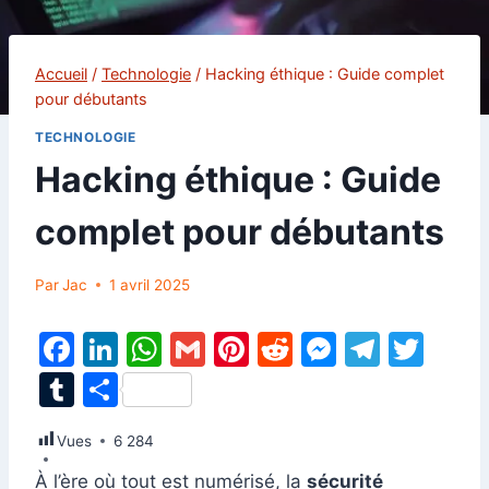
Accueil
/
Technologie
/
Hacking éthique : Guide complet
pour débutants
TECHNOLOGIE
Hacking éthique : Guide
complet pour débutants
Par
Jac
1 avril 2025
F
Li
W
G
Pi
R
M
T
T
a
n
h
m
nt
e
e
el
w
T
P
c
k
at
ai
er
d
s
e
itt
u
ar
Vues
e
6 284
e
s
l
e
di
s
gr
er
m
ta
b
dI
A
st
t
e
a
À l’ère où tout est numérisé, la
sécurité