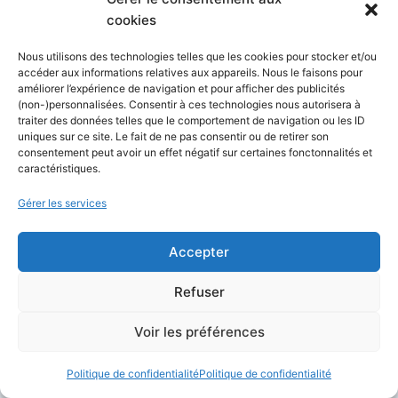
cookies
R1 : Le hacking éthique implique l’utilisation de
Nous utilisons des technologies telles que les cookies pour stocker et/ou
compétences en hacking pour identifier et
accéder aux informations relatives aux appareils. Nous le faisons pour
corriger les vulnérabilités des systèmes
améliorer l’expérience de navigation et pour afficher des publicités
(non-)personnalisées. Consentir à ces technologies nous autorisera à
informatiques afin d’en améliorer la sécurité, le
traiter des données telles que le comportement de navigation ou les ID
tout de manière légale et avec autorisation.
uniques sur ce site. Le fait de ne pas consentir ou de retirer son
consentement peut avoir un effet négatif sur certaines fonctonnalités et
caractéristiques.
Q2 : Dois-je savoir programmer pour
Gérer les services
commencer le hacking ?
Accepter
R2 : Bien que ce ne soit pas strictement
nécessaire, connaître les bases de la
Refuser
programmation peut grandement faciliter
Voir les préférences
l’apprentissage du hacking et l’élaboration de
solutions personnalisées.
Politique de confidentialité
Politique de confidentialité