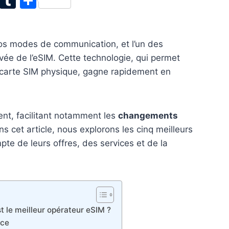
T
T
P
w
u
ar
itt
m
ta
os modes de communication, et l’un des
er
bl
g
rivée de l’eSIM. Cette technologie, qui permet
r
er
carte SIM physique, gagne rapidement en
ent, facilitant notamment les
changements
ns cet article, nous explorons les cinq meilleurs
te de leurs offres, des services et de la
st le meilleur opérateur eSIM ?
nce