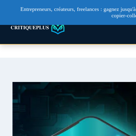
Entrepreneurs, créateurs, freelances : gagnez jusqu
copier-coll
Technologie
Ac
Aller
au
contenu