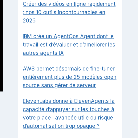
Créer des vidéos en ligne rapidement
: nos 10 outils incontournables en
2026
IBM crée un AgentOps Agent dont le
travail est d’évaluer et d’améliorer les
autres agents IA
AWS permet désormais de fine-tuner
entièrement plus de 25 modèles open
source sans gérer de serveur
ElevenLabs donne à ElevenAgents la
capacité d’appuyer sur les touches à
votre place : avancée utile ou risque
d’automatisation trop opaque ?