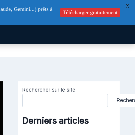
X
aude, Gemini...) prêts à
Télécharger gratuitement
s
Formations
Blog
Contactez-nous
Rechercher sur le site
Recher
Derniers articles