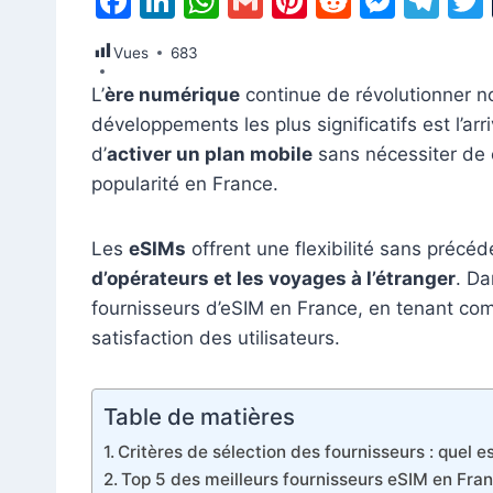
F
Li
W
G
Pi
R
M
T
a
n
h
m
nt
e
e
el
Vues
683
c
k
at
ai
er
d
s
e
L’
ère numérique
continue de révolutionner n
e
e
s
l
e
di
s
gr
développements les plus significatifs est l’ar
b
dI
A
st
t
e
a
d’
activer un plan mobile
sans nécessiter de 
o
n
p
n
m
popularité en France.
o
p
g
k
er
Les
eSIMs
offrent une flexibilité sans précéd
d’opérateurs et les voyages à l’étranger
. Da
fournisseurs d’eSIM en France, en tenant comp
satisfaction des utilisateurs.
Table de matières
Critères de sélection des fournisseurs : quel e
Top 5 des meilleurs fournisseurs eSIM en Fra