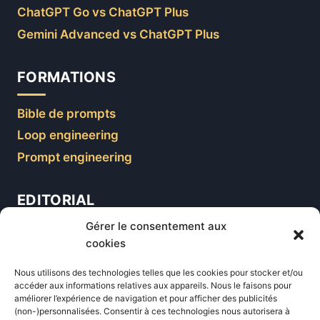
ChatGPT Go vs ChatGPT Plus
Gemini Advanced vs ChatGPT Plus
FORMATIONS
Bible de prompts
Loop engineering
Prompt engineering
EDITORIAL
Gérer le consentement aux
Blog
cookies
Comparatifs
Nous utilisons des technologies telles que les cookies pour stocker et/ou
Formations
accéder aux informations relatives aux appareils. Nous le faisons pour
améliorer l’expérience de navigation et pour afficher des publicités
Newsletter
(non-)personnalisées. Consentir à ces technologies nous autorisera à