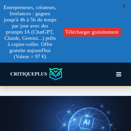
X
Entrepreneurs, créateurs,
freelances : gagnez
jusqu'à 4h à 5h du temps
par jour avec des
prompts IA (ChatGPT,
Télécharger gratuitement
Claude, Gemini...) prêts
à copier-coller. Offre
gratuite aujourd'hui
(Valeur = 97 €)
Aller
au
contenu