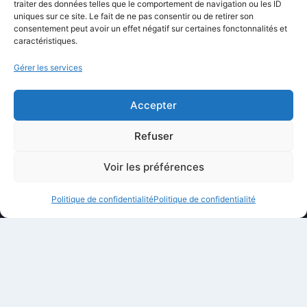
Équipe éditoriale
traiter des données telles que le comportement de navigation ou les ID
uniques sur ce site. Le fait de ne pas consentir ou de retirer son
Politique éditoriale
consentement peut avoir un effet négatif sur certaines fonctonnalités et
caractéristiques.
Méthodologie de test
Transparence et affiliation
Gérer les services
CritiquePlus dans les médias
Accepter
LIENS UTILES
Refuser
Contactez-nous
Voir les préférences
Mentions légales
Politique de confidentialité
Politique de confidentialité
À propos de CritiquePlus
Partenariats et collaborations
Politique de confidentialité
Conditions d’utilisation