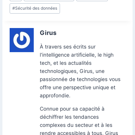
bl
g
de
o
n
p
n
m
r
er
#
Sécurité des données
la
o
p
g
publication :
k
er
Girus
À travers ses écrits sur
l'intelligence artificielle, le high
tech, et les actualités
technologiques, Girus, une
passionnée de technologies vous
offre une perspective unique et
approfondie.
Connue pour sa capacité à
déchiffrer les tendances
complexes du secteur et à les
rendre accessibles à tous, Girus