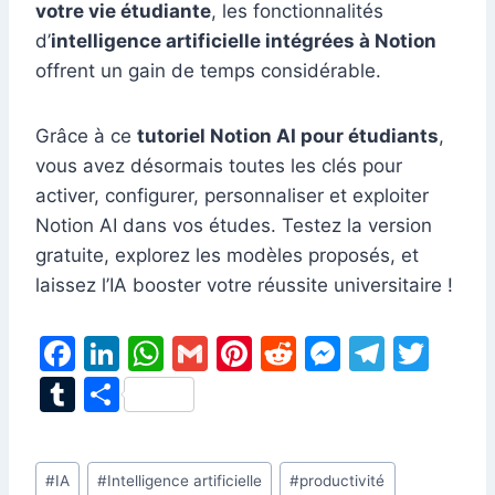
votre vie étudiante
, les fonctionnalités
d’
intelligence artificielle intégrées à Notion
offrent un gain de temps considérable.
Grâce à ce
tutoriel Notion AI pour étudiants
,
vous avez désormais toutes les clés pour
activer, configurer, personnaliser et exploiter
Notion AI dans vos études. Testez la version
gratuite, explorez les modèles proposés, et
laissez l’IA booster votre réussite universitaire !
F
Li
W
G
Pi
R
M
T
T
a
n
h
m
nt
e
e
el
w
T
P
c
k
at
ai
er
d
s
e
itt
u
ar
e
e
s
l
e
di
s
gr
er
m
ta
Étiquettes
#
IA
#
Intelligence artificielle
#
productivité
b
dI
A
st
t
e
a