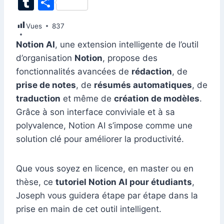
T
P
c
k
at
ai
er
d
s
e
itt
u
ar
Vues
e
837
e
s
l
e
di
s
gr
er
m
ta
b
dI
A
st
t
e
a
Notion AI
, une extension intelligente de l’outil
bl
g
d’organisation
Notion
, propose des
o
n
p
n
m
r
er
fonctionnalités avancées de
rédaction
, de
o
p
g
prise de notes
, de
résumés automatiques
, de
k
er
traduction
et même de
création de modèles
.
Grâce à son interface conviviale et à sa
polyvalence, Notion AI s’impose comme une
solution clé pour améliorer la productivité.
Que vous soyez en licence, en master ou en
thèse, ce
tutoriel Notion AI pour étudiants
,
Joseph vous guidera étape par étape dans la
prise en main de cet outil intelligent.