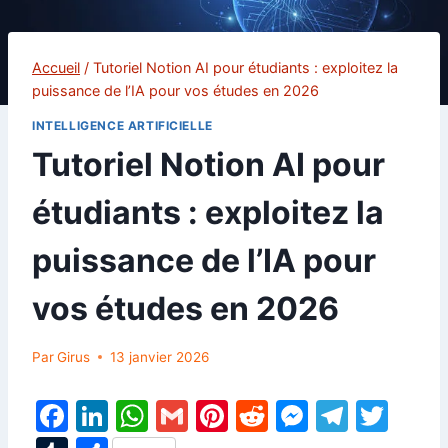
Accueil
/
Tutoriel Notion AI pour étudiants : exploitez la
puissance de l’IA pour vos études en 2026
INTELLIGENCE ARTIFICIELLE
Tutoriel Notion AI pour
étudiants : exploitez la
puissance de l’IA pour
vos études en 2026
Par
Girus
13 janvier 2026
F
Li
W
G
Pi
R
M
T
T
a
n
h
m
nt
e
e
el
w