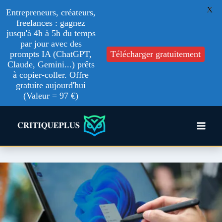
X
Entrepreneurs, créateurs,
freelances : gagnez
jusqu'à 4h à 5h du temps
par jour avec des
prompts IA (ChatGPT,
Télécharger gratuitement
Claude, Gemini...) prêts
à copier-coller. Offre
gratuite aujourd'hui
(Valeur = 97 €)
Aller
au
contenu