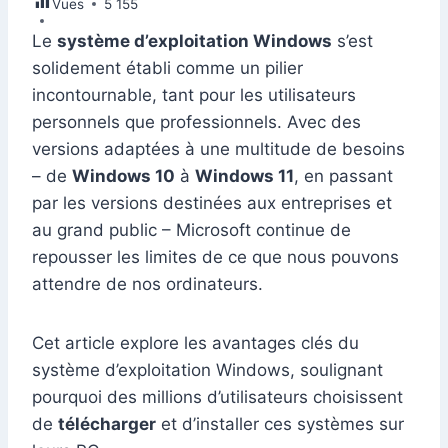
Vues
e
5 155
e
s
l
e
di
s
gr
er
m
ta
b
dI
A
st
t
e
a
Le
système d’exploitation Windows
s’est
bl
g
solidement établi comme un pilier
o
n
p
n
m
r
er
incontournable, tant pour les utilisateurs
o
p
g
personnels que professionnels. Avec des
k
er
versions adaptées à une multitude de besoins
– de
Windows 10
à
Windows 11
, en passant
par les versions destinées aux entreprises et
au grand public – Microsoft continue de
repousser les limites de ce que nous pouvons
attendre de nos ordinateurs.
Cet article explore les avantages clés du
système d’exploitation Windows, soulignant
pourquoi des millions d’utilisateurs choisissent
de
télécharger
et d’installer ces systèmes sur