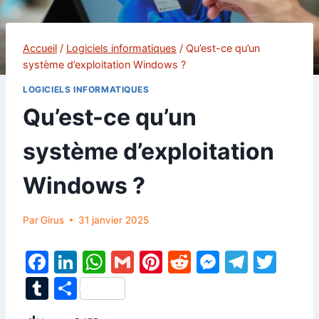
Accueil
/
Logiciels informatiques
/
Qu’est-ce qu’un
système d’exploitation Windows ?
LOGICIELS INFORMATIQUES
Qu’est-ce qu’un
système d’exploitation
Windows ?
Par
Girus
31 janvier 2025
F
Li
W
G
Pi
R
M
T
T
a
n
h
m
nt
e
e
el
w
T
P
c
k
at
ai
er
d
s
e
itt
u
ar