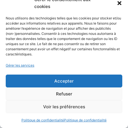
cookies
Shift Technology place l’IA agentique au
centre de sa prochaine phase dans
Nous utilisons des technologies telles que les cookies pour stocker et/ou
l’assurance
accéder aux informations relatives aux appareils. Nous le faisons pour
améliorer l’expérience de navigation et pour afficher des publicités
(non-)personnalisées. Consentir à ces technologies nous autorisera à
Créer des vidéos en ligne rapidement : nos 10
traiter des données telles que le comportement de navigation ou les ID
uniques sur ce site. Le fait de ne pas consentir ou de retirer son
outils incontournables en 2026
consentement peut avoir un effet négatif sur certaines fonctonnalités et
caractéristiques.
IBM crée un AgentOps Agent dont le travail
Gérer les services
est d’évaluer et d’améliorer les autres agents
IA
Accepter
AWS permet désormais de fine-tuner
Refuser
entièrement plus de 25 modèles open source
sans gérer de serveur
Voir les préférences
Politique de confidentialité
Politique de confidentialité
Articles les plus consultés