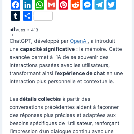
F
Li
W
G
Pi
R
M
T
T
a
n
h
m
nt
e
e
el
w
T
P
c
k
at
ai
er
d
s
e
itt
u
ar
Vues
e
413
e
s
l
e
di
s
gr
er
m
ta
b
dI
A
st
t
e
a
ChatGPT, développé par
OpenAI
, a introduit
bl
g
une
capacité significative
: la mémoire. Cette
o
n
p
n
m
r
er
avancée permet à l’IA de se souvenir des
o
p
g
interactions passées avec les utilisateurs,
k
er
transformant ainsi l’
expérience de chat
en une
interaction plus personnelle et contextuelle.
Les
détails collectés
à partir des
conversations précédentes aident à façonner
des réponses plus précises et adaptées aux
besoins spécifiques de l’utilisateur, renforçant
l’impression d’un dialogue continu avec une