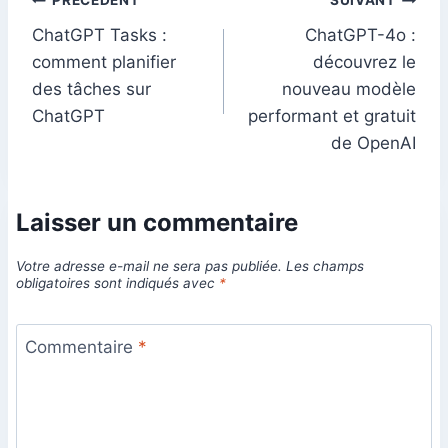
Navigation
PRÉCÉDENT
SUIVANT
ChatGPT Tasks :
ChatGPT-4o :
de
comment planifier
découvrez le
l’article
des tâches sur
nouveau modèle
ChatGPT
performant et gratuit
de OpenAI
Laisser un commentaire
Votre adresse e-mail ne sera pas publiée.
Les champs
obligatoires sont indiqués avec
*
Commentaire
*