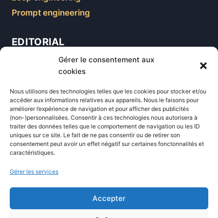
Prompt engineering
EDITORIAL
Gérer le consentement aux
Blog
cookies
Comparatifs
Nous utilisons des technologies telles que les cookies pour stocker et/ou
Formations
accéder aux informations relatives aux appareils. Nous le faisons pour
améliorer l’expérience de navigation et pour afficher des publicités
Newsletter
(non-)personnalisées. Consentir à ces technologies nous autorisera à
Équipe éditoriale
traiter des données telles que le comportement de navigation ou les ID
uniques sur ce site. Le fait de ne pas consentir ou de retirer son
Politique éditoriale
consentement peut avoir un effet négatif sur certaines fonctonnalités et
caractéristiques.
Méthodologie de test
Transparence et affiliation
Gérer les services
CritiquePlus dans les médias
Accepter
LIENS UTILES