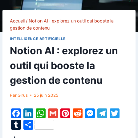
Accueil
/
Notion AI : explorez un outil qui booste la
gestion de contenu
INTELLIGENCE ARTIFICIELLE
Notion AI : explorez un
outil qui booste la
gestion de contenu
Par
Girus
25 juin 2025
F
Li
W
G
Pi
R
M
T
T
a
n
h
m
nt
e
e
el
w
T
P
c
k
at
ai
er
d
s
e
itt
u
ar