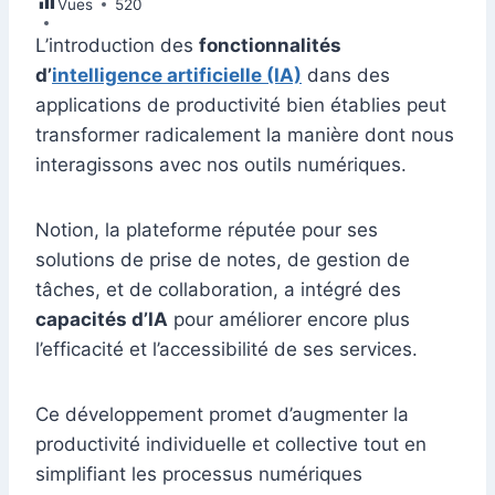
Vues
e
520
e
s
l
e
di
s
gr
er
m
ta
b
dI
A
st
t
e
a
L’introduction des
fonctionnalités
bl
g
d’
intelligence artificielle (IA)
dans des
o
n
p
n
m
r
er
applications de productivité bien établies peut
o
p
g
transformer radicalement la manière dont nous
k
er
interagissons avec nos outils numériques.
Notion, la plateforme réputée pour ses
solutions de prise de notes, de gestion de
tâches, et de collaboration, a intégré des
capacités d’IA
pour améliorer encore plus
l’efficacité et l’accessibilité de ses services.
Ce développement promet d’augmenter la
productivité individuelle et collective tout en
simplifiant les processus numériques