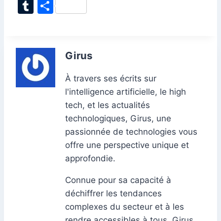
a
n
h
m
nt
e
e
el
w
T
P
c
k
at
ai
er
d
s
e
itt
u
ar
e
e
s
l
e
di
s
gr
er
m
ta
b
dI
A
st
t
e
a
bl
g
Girus
o
n
p
n
m
r
er
o
p
g
À travers ses écrits sur
l'intelligence artificielle, le high
k
er
tech, et les actualités
technologiques, Girus, une
passionnée de technologies vous
offre une perspective unique et
approfondie.
Connue pour sa capacité à
déchiffrer les tendances
complexes du secteur et à les
rendre accessibles à tous, Girus