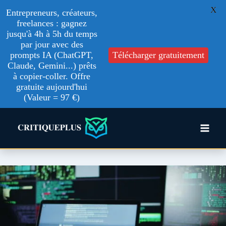
X
Entrepreneurs, créateurs,
freelances : gagnez
jusqu'à 4h à 5h du temps
par jour avec des
prompts IA (ChatGPT,
Télécharger gratuitement
Claude, Gemini...) prêts
à copier-coller. Offre
gratuite aujourd'hui
(Valeur = 97 €)
Aller
au
contenu