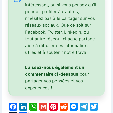
intéressant, ou si vous pensez qu’il
pourrait profiter à d’autres,
n’hésitez pas à le partager sur vos
réseaux sociaux. Que ce soit sur
Facebook, Twitter, LinkedIn, ou
tout autre réseau, chaque partage
aide à diffuser ces informations
utiles et à soutenir notre travail.
Laissez-nous également un
commentaire ci-dessous
pour
partager vos pensées et vos
expériences !
F
Li
W
G
Pi
R
M
T
T