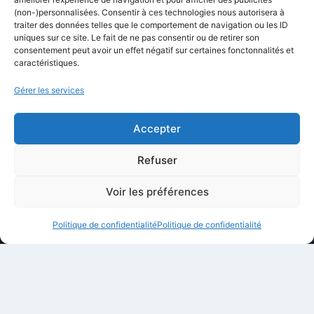
Newsletter
(non-)personnalisées. Consentir à ces technologies nous autorisera à
Équipe éditoriale
traiter des données telles que le comportement de navigation ou les ID
uniques sur ce site. Le fait de ne pas consentir ou de retirer son
Politique éditoriale
consentement peut avoir un effet négatif sur certaines fonctonnalités et
caractéristiques.
Méthodologie de test
Transparence et affiliation
Gérer les services
CritiquePlus dans les médias
Accepter
LIENS UTILES
Refuser
Contactez-nous
Voir les préférences
Mentions légales
Politique de confidentialité
Politique de confidentialité
À propos de CritiquePlus
Partenariats et collaborations
Politique de confidentialité
Conditions d’utilisation