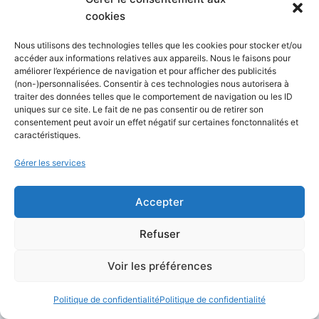
cookies
Le
plan Personal
coûte 9 $ par mois. Il
Nous utilisons des technologies telles que les cookies pour stocker et/ou
vise les projets qui commencent à recevoir
accéder aux informations relatives aux appareils. Nous le faisons pour
améliorer l’expérience de navigation et pour afficher des publicités
un vrai trafic ou qui ont besoin de plus de
(non-)personnalisées. Consentir à ces technologies nous autorisera à
marge que le plan gratuit. Selon la page
traiter des données telles que le comportement de navigation ou les ID
uniques sur ce site. Le fait de ne pas consentir ou de retirer son
tarifaire officielle, il inclut 1 000 crédits par
consentement peut avoir un effet négatif sur certaines fonctonnalités et
mois. C’est le plan à considérer pour un site
caractéristiques.
professionnel simple, un portfolio sérieux,
Gérer les services
une landing page business ou un petit site
client lorsque le plan Free devient trop
Accepter
limité.
Refuser
Le
plan Pro
coûte 20 $ par mois. C’est
Voir les préférences
l’offre la plus intéressante pour les équipes
et les projets plus sérieux. La page
Politique de confidentialité
Politique de confidentialité
officielle indique 3 000 crédits mensuels et