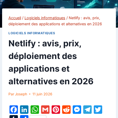
Accueil
/
Logiciels informatiques
/
Netlify : avis, prix,
déploiement des applications et alternatives en 2026
LOGICIELS INFORMATIQUES
Netlify : avis, prix,
déploiement des
applications et
alternatives en 2026
Par
Joseph
11 juin 2026
F
Li
W
G
Pi
R
M
T
T
a
n
h
m
nt
e
e
el
w