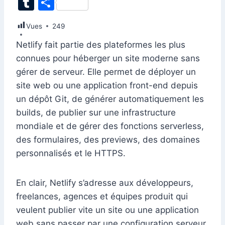
T
P
c
k
at
ai
er
d
s
e
itt
u
ar
Vues
e
249
e
s
l
e
di
s
gr
er
m
ta
b
dI
A
st
t
e
a
Netlify fait partie des plateformes les plus
bl
g
connues pour héberger un site moderne sans
o
n
p
n
m
r
er
gérer de serveur. Elle permet de déployer un
o
p
g
site web ou une application front-end depuis
k
er
un dépôt Git, de générer automatiquement les
builds, de publier sur une infrastructure
mondiale et de gérer des fonctions serverless,
des formulaires, des previews, des domaines
personnalisés et le HTTPS.
En clair, Netlify s’adresse aux développeurs,
freelances, agences et équipes produit qui
veulent publier vite un site ou une application
web sans passer par une configuration serveur