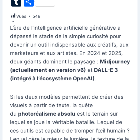
T
P
c
k
at
ai
er
d
s
e
itt
u
ar
Vues
e
548
e
s
l
e
di
s
gr
er
m
ta
b
dI
A
st
t
e
a
L’ère de l’intelligence artificielle générative a
bl
g
dépassé le stade de la simple curiosité pour
o
n
p
n
m
r
er
devenir un outil indispensable aux créatifs, aux
o
p
g
marketeurs et aux artistes. En 2024 et 2025,
k
er
deux géants dominent le paysage :
Midjourney
(actuellement en version v6)
et
DALL-E 3
(intégré à l’écosystème OpenAI)
.
Si les deux modèles permettent de créer des
visuels à partir de texte, la quête
du
photoréalisme absolu
est le terrain sur
lequel se joue la véritable bataille. Lequel de
ces outils est capable de tromper l’œil humain ?
Lequel gère le mieux la lumière, la texture de la