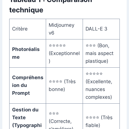
technique
Midjourney
Critère
DALL-E 3
v6
⭐⭐⭐⭐⭐
⭐⭐⭐ (Bon,
Photoréalis
(Exceptionnel
mais aspect
me
)
plastique)
⭐⭐⭐⭐⭐
Compréhens
⭐⭐⭐⭐ (Très
(Excellente,
ion du
bonne)
nuances
Prompt
complexes)
Gestion du
⭐⭐⭐
Texte
⭐⭐⭐⭐ (Très
(Correcte,
(Typographi
fiable)