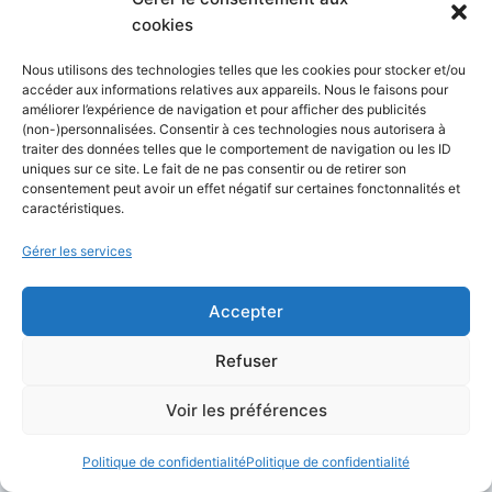
complexes
ou des scènes avec des
cookies
interactions spécifiques.
Vous voulez inclure du
texte lisible
dans
Nous utilisons des technologies telles que les cookies pour stocker et/ou
accéder aux informations relatives aux appareils. Nous le faisons pour
vos images.
améliorer l’expérience de navigation et pour afficher des publicités
L’accessibilité et la rapidité priment sur la
(non-)personnalisées. Consentir à ces technologies nous autorisera à
traiter des données telles que le comportement de navigation ou les ID
perfection du grain de peau.
uniques sur ce site. Le fait de ne pas consentir ou de retirer son
consentement peut avoir un effet négatif sur certaines fonctonnalités et
caractéristiques.
Le Verdict Final :
Pour la génération
d’images
ultra-réalistes
,
Midjourney v6 reste
Gérer les services
le roi incontesté
. DALL-E 3 est un assistant
incroyable pour l’idéation, mais il laisse encore
Accepter
trop souvent cette signature « IA » brillante et
Refuser
plastique qui trahit l’origine de l’image.
Midjourney, bien maîtrisé, est aujourd’hui
Voir les préférences
capable de passer le test de Turing visuel.
Politique de confidentialité
Politique de confidentialité