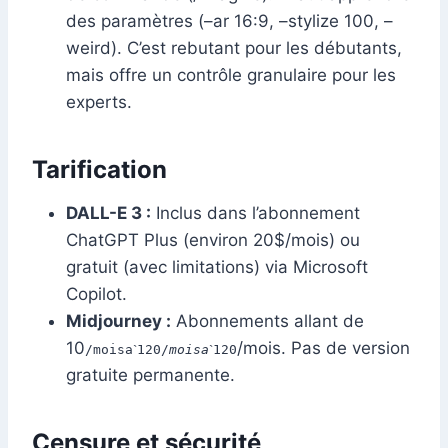
des paramètres (–ar 16:9, –stylize 100, –
weird). C’est rebutant pour les débutants,
mais offre un contrôle granulaire pour les
experts.
Tarification
DALL-E 3 :
Inclus dans l’abonnement
ChatGPT Plus (environ 20$/mois) ou
gratuit (avec limitations) via Microsoft
Copilot.
Midjourney :
Abonnements allant de
10
/mois. Pas de version
/moisaˋ120/
m
o
i
s
a
ˋ120
gratuite permanente.
Censure et sécurité