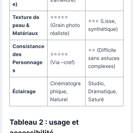
s’améliore)
e)
Texture de
⭐⭐⭐⭐⭐
⭐⭐⭐ (Lisse,
peau &
(Grain photo
synthétique)
Matériaux
réaliste)
Consistance
⭐⭐ (Difficile
des
⭐⭐⭐⭐⭐
sans astuces
Personnage
(Via –cref)
complexes)
s
Cinématogra
Studio,
Éclairage
phique,
Dramatique,
Naturel
Saturé
Tableau 2 : usage et
accessibilité