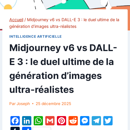
Accueil
/
Midjourney v6 vs DALL-E 3 : le duel ultime de la
génération d’images ultra-réalistes
INTELLIGENCE ARTIFICIELLE
Midjourney v6 vs DALL-
E 3 : le duel ultime de la
génération d’images
ultra-réalistes
Par
Joseph
25 décembre 2025
F
Li
W
G
Pi
R
M
T
T
a
n
h
m
nt
e
e
el
w