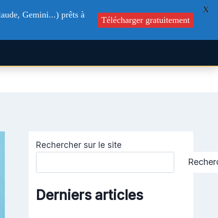
X
aude, Gemini...) prêts à
Télécharger gratuitement
s
Formations
Blog
Contactez-nous
Rechercher sur le site
Recher
Derniers articles