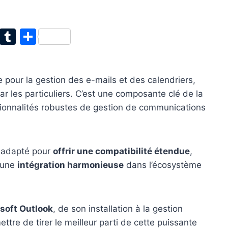
T
T
P
w
u
ar
itt
m
ta
e pour la gestion des e-mails et des calendriers,
er
bl
g
par les particuliers. C’est une composante clé de la
r
er
ctionnalités robustes de gestion de communications
t adapté pour
offrir une compatibilité étendue
,
i une
intégration harmonieuse
dans l’écosystème
soft Outlook
, de son installation à la gestion
tre de tirer le meilleur parti de cette puissante