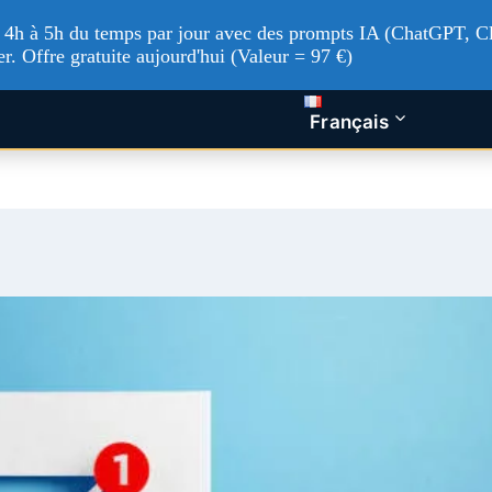
'à 4h à 5h du temps par jour avec des prompts IA (ChatGPT, Cl
er. Offre gratuite aujourd'hui (Valeur = 97 €)
tualités Tech
Intelligence artificielle
Nos service
Français