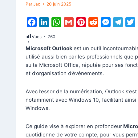
Par
Jac
20 juin 2025
F
Li
W
G
Pi
R
M
T
a
n
h
m
nt
e
e
el
Vues
760
c
k
at
ai
er
d
s
e
Microsoft Outlook
est un outil incontournabl
e
e
s
l
e
di
s
gr
utilisé aussi bien par les professionnels que 
b
dI
A
st
t
e
a
suite Microsoft Office, réputée pour ses fon
o
n
p
n
m
et d’organisation d’événements.
o
p
g
k
er
Avec l’essor de la numérisation, Outlook s’es
notamment avec Windows 10, facilitant ains
Windows.
Ce guide vise à explorer en profondeur
Micro
quotidienne de votre compte, pour vous permet