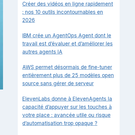
Créer des vidéos en ligne rapidement
: nos 10 outils incontournables en
2026
IBM crée un AgentOps Agent dont le
travail est d’évaluer et d’améliorer les
autres agents IA
AWS permet désormais de fine-tuner
entièrement plus de 25 modèles open
source sans gérer de serveur
ElevenLabs donne à ElevenAgents la
capacité d’appuyer sur les touches à
votre place : avancée utile ou risque
d’automatisation trop opaque ?