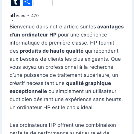
T
P
c
k
at
ai
er
d
s
e
itt
u
ar
Vues
e
470
e
s
l
e
di
s
gr
er
m
ta
b
dI
A
st
t
e
a
Bienvenue dans notre article sur les
avantages
bl
g
d’un ordinateur HP
pour une expérience
o
n
p
n
m
r
er
informatique de première classe. HP fournit
o
p
g
des
produits de haute qualité
qui répondent
k
er
aux besoins de clients les plus exigeants. Que
vous soyez un professionnel à la recherche
d’une puissance de traitement supérieure, un
créatif nécessitant une
qualité graphique
exceptionnelle
ou simplement un utilisateur
quotidien désirant une expérience sans heurts,
un ordinateur HP est le choix idéal.
Les ordinateurs HP offrent une combinaison
parfaite de performance supérieure et de