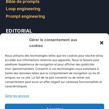
Bible de prompts
Loop engineering
Prompt engineering
EDITORIAL
Gérer le consentement aux
Blog
cookies
Comparatifs
Nous utilisons des technologies telles que les cookies pour stocker et/ou
Formations
accéder aux informations relatives aux appareils. Nous le faisons pour
améliorer l’expérience de navigation et pour afficher des publicités
Newsletter
(non-)personnalisées. Consentir à ces technologies nous autorisera à
Équipe éditoriale
traiter des données telles que le comportement de navigation ou les ID
uniques sur ce site. Le fait de ne pas consentir ou de retirer son
Politique éditoriale
consentement peut avoir un effet négatif sur certaines fonctonnalités et
caractéristiques.
Méthodologie de test
Transparence et affiliation
Gérer les services
CritiquePlus dans les médias