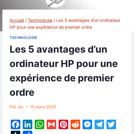
Accueil
/
Technologie
/
Les 5 avantages d’un ordinateur
HP pour une expérience de premier ordre
TECHNOLOGIE
Les 5 avantages d’un
ordinateur HP pour une
expérience de premier
ordre
Par
Jac
15 mars 2025
F
Li
W
G
Pi
R
M
T
T
a
n
h
m
nt
e
e
el
w