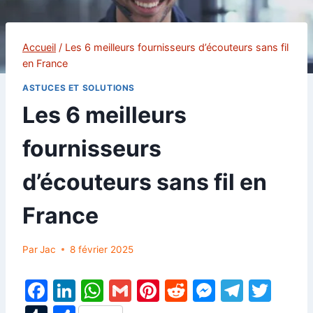
Accueil
/
Les 6 meilleurs fournisseurs d’écouteurs sans fil
en France
ASTUCES ET SOLUTIONS
Les 6 meilleurs
fournisseurs
d’écouteurs sans fil en
France
Par
Jac
8 février 2025
F
Li
W
G
Pi
R
M
T
T
a
n
h
m
nt
e
e
el
w