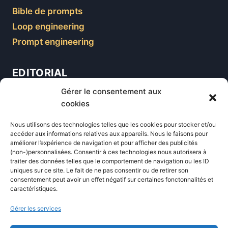
Bible de prompts
Loop engineering
Prompt engineering
EDITORIAL
Gérer le consentement aux
Blog
cookies
Comparatifs
Nous utilisons des technologies telles que les cookies pour stocker et/ou
Formations
accéder aux informations relatives aux appareils. Nous le faisons pour
améliorer l’expérience de navigation et pour afficher des publicités
Newsletter
(non-)personnalisées. Consentir à ces technologies nous autorisera à
Équipe éditoriale
traiter des données telles que le comportement de navigation ou les ID
uniques sur ce site. Le fait de ne pas consentir ou de retirer son
Politique éditoriale
consentement peut avoir un effet négatif sur certaines fonctonnalités et
caractéristiques.
Méthodologie de test
Transparence et affiliation
Gérer les services
CritiquePlus dans les médias