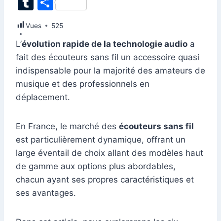
T
P
c
k
at
ai
er
d
s
e
itt
u
ar
Vues
e
525
e
s
l
e
di
s
gr
er
m
ta
b
dI
A
st
t
e
a
L’
évolution rapide de la technologie audio
a
bl
g
fait des écouteurs sans fil un accessoire quasi
o
n
p
n
m
r
er
indispensable pour la majorité des amateurs de
o
p
g
musique et des professionnels en
k
er
déplacement.
En France, le marché des
écouteurs sans fil
est particulièrement dynamique, offrant un
large éventail de choix allant des modèles haut
de gamme aux options plus abordables,
chacun ayant ses propres caractéristiques et
ses avantages.