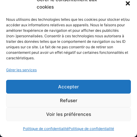
Claude
cookies
Mistral AI
Nous utilisons des technologies telles que les cookies pour stocker et/ou
DeepSeek
accéder aux informations relatives aux appareils. Nous le faisons pour
améliorer l’expérience de navigation et pour afficher des publicités
Grok AI
(non-)personnalisées. Consentir à ces technologies nous autorisera à
traiter des données telles que le comportement de navigation ou les ID
DALL-E
uniques sur ce site. Le fait de ne pas consentir ou de retirer son
Midjourney
consentement peut avoir un effet négatif sur certaines fonctonnalités et
caractéristiques.
Google Gemini
Gérer les services
Microsoft Copilot
Accepter
CATEGORIES
Refuser
Intelligence artificielle
Voir les préférences
Astuces et solutions
Politique de confidentialité
Politique de confidentialité
Technologie