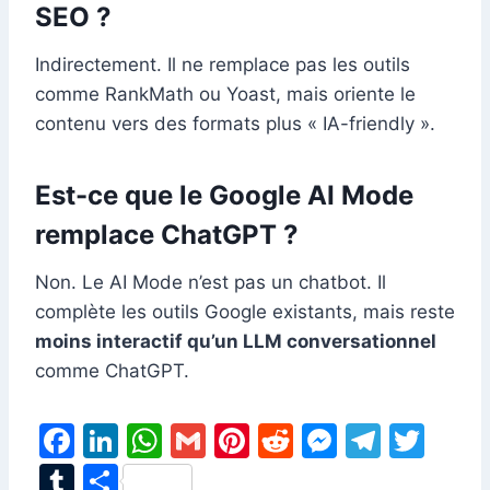
SEO ?
Indirectement. Il ne remplace pas les outils
comme RankMath ou Yoast, mais oriente le
contenu vers des formats plus « IA-friendly ».
Est-ce que le Google AI Mode
remplace ChatGPT ?
Non. Le AI Mode n’est pas un chatbot. Il
complète les outils Google existants, mais reste
moins interactif qu’un LLM conversationnel
comme ChatGPT.
F
Li
W
G
Pi
R
M
T
T
a
n
h
m
nt
e
e
el
w
T
P