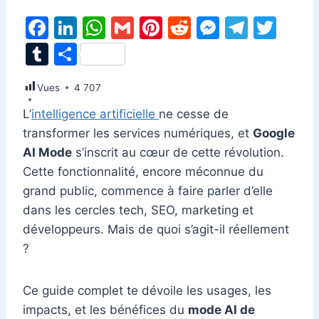
F
Li
W
G
Pi
R
M
T
T
a
n
h
m
nt
e
e
el
w
T
P
c
k
at
ai
er
d
s
e
itt
u
ar
Vues
e
4 707
e
s
l
e
di
s
gr
er
m
ta
b
dI
A
st
t
e
a
L’
intelligence artificielle
ne cesse de
bl
g
transformer les services numériques, et
Google
o
n
p
n
m
r
er
AI Mode
s’inscrit au cœur de cette révolution.
o
p
g
Cette fonctionnalité, encore méconnue du
k
er
grand public, commence à faire parler d’elle
dans les cercles tech, SEO, marketing et
développeurs. Mais de quoi s’agit-il réellement
?
Ce guide complet te dévoile les usages, les
impacts, et les bénéfices du
mode AI de