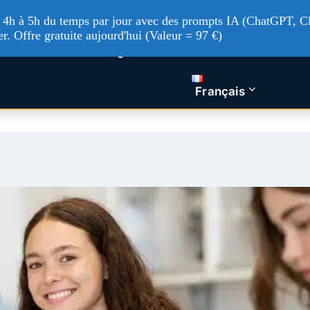
'à 4h à 5h du temps par jour avec des prompts IA (ChatGPT, Cl
er. Offre gratuite aujourd'hui (Valeur = 97 €)
tualités Tech
Intelligence artificielle
Nos service
Français