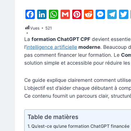
F
Li
W
G
Pi
R
M
T
a
n
h
m
nt
e
e
el
Vues
521
c
k
at
ai
er
d
s
e
La
formation ChatGPT CPF
devient essentiel
e
e
s
l
e
di
s
gr
l’
intelligence artificielle
moderne
. Beaucoup d
b
dI
A
st
t
e
a
pas comment financer leur formation. Le
Com
o
n
p
n
m
solution simple et accessible pour réduire les
o
p
g
k
er
Ce guide explique clairement comment utilis
L’objectif est d’aider chaque débutant à comp
Ce contenu fournit un parcours clair, structuré
Table de matières
Qu’est-ce qu’une formation ChatGPT financée 