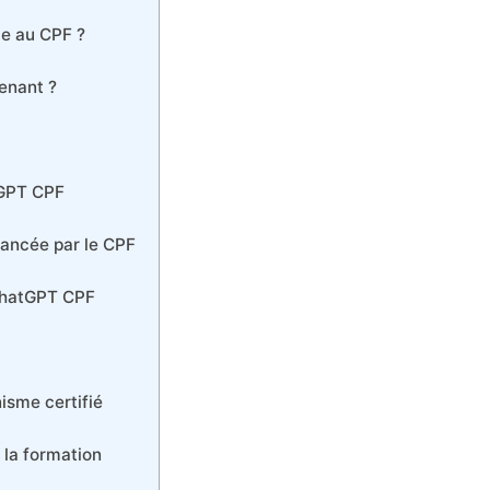
le au CPF ?
enant ?
tGPT CPF
nancée par le CPF
ChatGPT CPF
isme certifié
 la formation