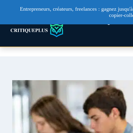
Entrepreneurs, créateurs, freelances : gagnez jusqu
copier-coll
Technologie
Ac
Aller
au
contenu