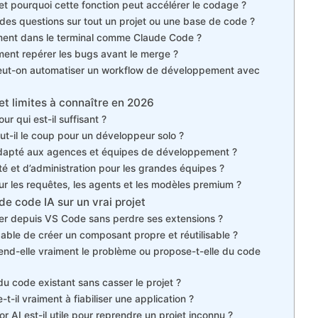
t pourquoi cette fonction peut accélérer le codage ?
 des questions sur tout un projet ou une base de code ?
tement dans le terminal comme Claude Code ?
iment repérer les bugs avant le merge ?
peut-on automatiser un workflow de développement avec
 et limites à connaître en 2026
r qui est-il suffisant ?
ut-il le coup pour un développeur solo ?
 adapté aux agences et équipes de développement ?
ité et d’administration pour les grandes équipes ?
sur les requêtes, les agents et les modèles premium ?
de code IA sur un vrai projet
igrer depuis VS Code sans perdre ses extensions ?
pable de créer un composant propre et réutilisable ?
end-elle vraiment le problème ou propose-t-elle du code
 du code existant sans casser le projet ?
-t-il vraiment à fiabiliser une application ?
 AI est-il utile pour reprendre un projet inconnu ?