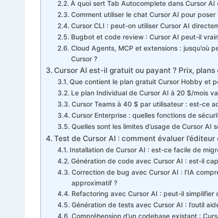
À quoi sert Tab Autocomplete dans Cursor AI e
Comment utiliser le chat Cursor AI pour poser
Cursor CLI : peut-on utiliser Cursor AI direc
Bugbot et code review : Cursor AI peut-il vra
Cloud Agents, MCP et extensions : jusqu’où 
Cursor ?
Cursor AI est-il gratuit ou payant ? Prix, plans
Que contient le plan gratuit Cursor Hobby et pou
Le plan Individual de Cursor AI à 20 $/mois va
Cursor Teams à 40 $ par utilisateur : est-ce
Cursor Enterprise : quelles fonctions de sécur
Quelles sont les limites d’usage de Cursor AI 
Test de Cursor AI : comment évaluer l’éditeur 
Installation de Cursor AI : est-ce facile de m
Génération de code avec Cursor AI : est-il ca
Correction de bug avec Cursor AI : l’IA compr
approximatif ?
Refactoring avec Cursor AI : peut-il simplifier
Génération de tests avec Cursor AI : l’outil aide
Compréhension d’un codebase existant : Cursor