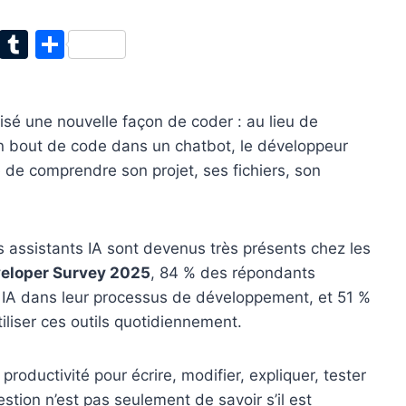
T
T
P
w
u
ar
itt
m
ta
arisé une nouvelle façon de coder : au lieu de
er
bl
g
 bout de code dans un chatbot, le développeur
r
er
 de comprendre son projet, ses fichiers, son
s assistants IA sont devenus très présents chez les
veloper Survey 2025
, 84 % des répondants
ils IA dans leur processus de développement, et 51 %
liser ces outils quotidiennement.
oductivité pour écrire, modifier, expliquer, tester
estion n’est pas seulement de savoir s’il est