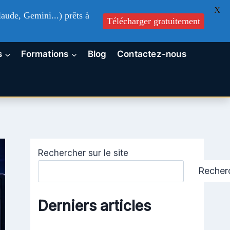
X
aude, Gemini...) prêts à
Télécharger gratuitement
s
Formations
Blog
Contactez-nous
Rechercher sur le site
Recher
Derniers articles