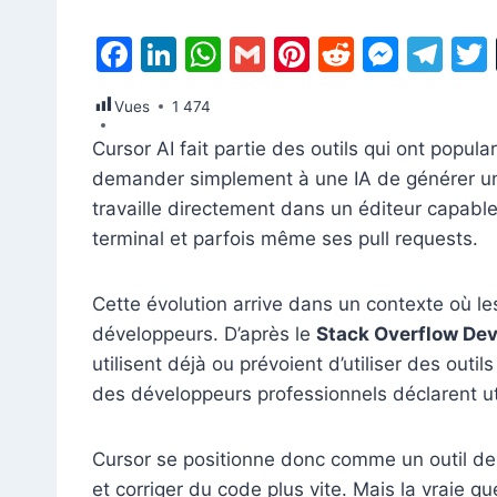
F
Li
W
G
Pi
R
M
T
a
n
h
m
nt
e
e
el
Vues
1 474
c
k
at
ai
er
d
s
e
Cursor AI fait partie des outils qui ont popul
e
e
s
l
e
di
s
gr
demander simplement à une IA de générer un
b
dI
A
st
t
e
a
travaille directement dans un éditeur capable
o
n
p
n
m
terminal et parfois même ses pull requests.
o
p
g
k
er
Cette évolution arrive dans un contexte où le
développeurs. D’après le
Stack Overflow De
utilisent déjà ou prévoient d’utiliser des out
des développeurs professionnels déclarent uti
Cursor se positionne donc comme un outil de pr
et corriger du code plus vite. Mais la vraie qu