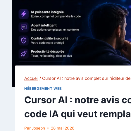
Accueil
/
Cursor AI : notre avis complet sur l’éditeur 
HÉBERGEMENT WEB
Cursor AI : notre avis c
code IA qui veut rempl
Par
Joseph
28 mai 2026