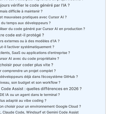
jours vérifier le code généré par l’IA ?
ais difficile à maintenir ?
 et mauvaises pratiques avec Cursor AI ?
er du temps aux développeurs ?
iliser du code généré par Cursor AI en production ?
tre code est-il protégé ?
urs externes ou à des modèles d’IA ?
ut-il l’activer systématiquement ?
clients, SaaS ou applications d’entreprise ?
ursor AI avec du code propriétaire ?
choisir pour coder plus vite ?
our comprendre un projet complet ?
es développeurs déjà dans l’écosystème GitHub ?
 niveau, son budget et son workflow ?
Code Assist : quelles différences en 2026 ?
IDE IA ou un agent dans le terminal ?
 plus adapté au vibe coding ?
tion choisir pour un environnement Google Cloud ?
ot, Claude Code, Windsurf et Gemini Code Assist