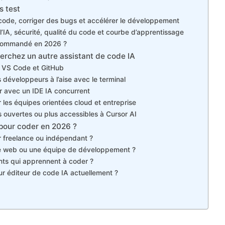
s test
 code, corriger des bugs et accélérer le développement
l’IA, sécurité, qualité du code et courbe d’apprentissage
recommandé en 2026 ?
herchez un autre assistant de code IA
e à VS Code et GitHub
 développeurs à l’aise avec le terminal
er avec un IDE IA concurrent
r les équipes orientées cloud et entreprise
lus ouvertes ou plus accessibles à Cursor AI
er pour coder en 2026 ?
r freelance ou indépendant ?
ce web ou une équipe de développement ?
nts qui apprennent à coder ?
leur éditeur de code IA actuellement ?