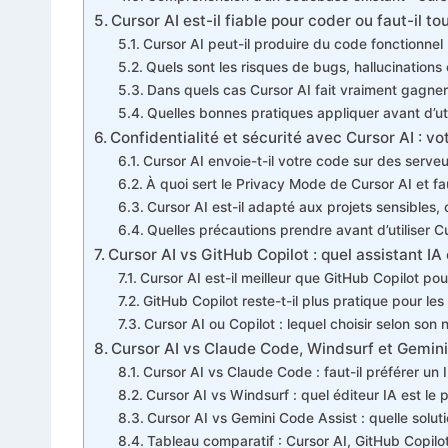
Cursor AI est-il fiable pour coder ou faut-il tou
Cursor AI peut-il produire du code fonctionnel m
Quels sont les risques de bugs, hallucinations
Dans quels cas Cursor AI fait vraiment gagn
Quelles bonnes pratiques appliquer avant d’ut
Confidentialité et sécurité avec Cursor AI : vo
Cursor AI envoie-t-il votre code sur des serve
À quoi sert le Privacy Mode de Cursor AI et fa
Cursor AI est-il adapté aux projets sensibles, 
Quelles précautions prendre avant d’utiliser C
Cursor AI vs GitHub Copilot : quel assistant IA 
Cursor AI est-il meilleur que GitHub Copilot p
GitHub Copilot reste-t-il plus pratique pour l
Cursor AI ou Copilot : lequel choisir selon son
Cursor AI vs Claude Code, Windsurf et Gemini 
Cursor AI vs Claude Code : faut-il préférer un 
Cursor AI vs Windsurf : quel éditeur IA est le
Cursor AI vs Gemini Code Assist : quelle solu
Tableau comparatif : Cursor AI, GitHub Copil